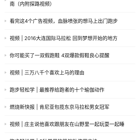
南（内附探路视频）
选
看完这4个广告视频，血脉喷张的想马上出门跑步
运
动
集
视频 | 2016大连国际马拉松 回到梦想开始的地方
你可能买了一双假跑鞋 4双爆款假鞋良心提醒
视频 | 三万八千个喜欢上马的理由
跑步轻松学 | 最推荐给跑者的十个瑜伽动作
燃烧新快报 | 肯尼亚包揽东京马拉松男女冠军
视频 | 庄主说他喜欢跟朋友在山野里一起玩耍一起睡