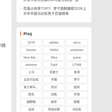
百强占有率TOP1！李宁跑鞋霸榜2026上
半年中国马拉松男子百强榜单
#tag
2016
adidas
asics
不同
Garmin
HOKA
lululemon
New Balance
Nike
puma
salomon
TopX
UTMB
上马
亚瑟士
亲测
北京马拉松
开箱
李宁
波士顿马拉松
热点
经验
耐克
训练
评测
越野跑
跑步
跑鞋
运动
阿迪达斯
马拉松