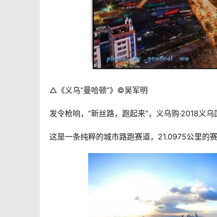
△《义乌“曼哈顿”》©吴军明
发令枪响，“新丝路，跑起来”，义乌购·2018义乌
这是一条纯粹的城市路跑赛道，21.0975公里