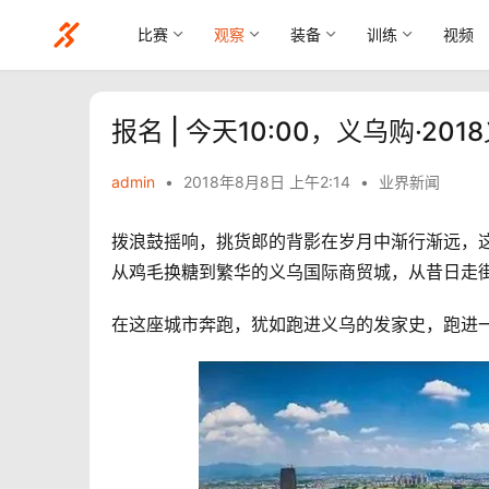
比赛
观察
装备
训练
视频
报名 | 今天10:00，义乌购·
admin
•
2018年8月8日 上午2:14
•
业界新闻
拨浪鼓摇响，挑货郎的背影在岁月中渐行渐远，
从鸡毛换糖到繁华的义乌国际商贸城，从昔日走街
在这座城市奔跑，犹如跑进义乌的发家史，跑进