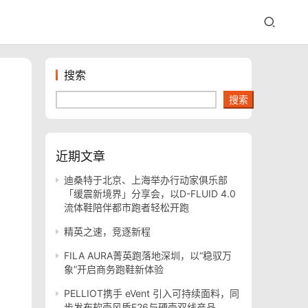
搜索
搜索
近期文章
迪桑特于北京、上海举办行动家俱乐部
「缓震新境界」分享会，以D-FLUID 4.0
流体鞋陪伴都市跑者轻松开跑
精英之速，竞逐新程
FILA AURA菁英跑落地深圳，以“稳驭万
象”开启商务跑鞋新体验
PELLIOT携手 eVent 引入可持续面料，同
步发布软壳风盾E26与硬壳双线产品