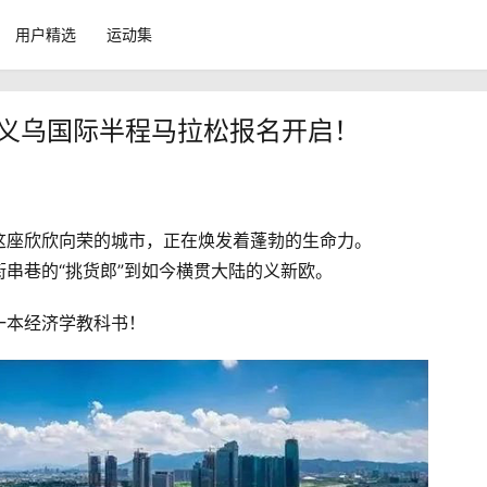
用户精选
运动集
2018义乌国际半程马拉松报名开启！
这座欣欣向荣的城市，正在焕发着蓬勃的生命力。
串巷的“挑货郎”到如今横贯大陆的义新欧。
一本经济学教科书！