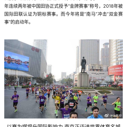
年连续两年被中国田协正式授予“金牌赛事”称号，2018年被
训
练
国际田联认证为铜标赛事。而今年将是“南马”冲击“双金赛
事”的启动年。
视
频
用
户
精
选
运
动
集
以赛为媒提升国际影响力 南京正迈进世界体育名城