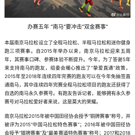
办赛五年 “南马”要冲击“双金赛事”
本届南京马拉松设立了全程马拉松、半程马拉松和迷你健身
跑三项赛事。自2015年举办以来，南京马拉松迎来五周
年，其赛事口碑、参赛体验不断提升。今年，为了答谢5年
来支持南马的跑友，组委会暖心推出了“挚爱直通”政策，
比
2015年至2018年连续四年完赛的跑友可以在今年免抽签直
赛
通南马，其中连续四年完赛全程马拉松项目的跑友还获得了
自选的南马永久参赛号。有跑友告诉记者，能够拥有永久参
观
赛号对马拉松爱好者来说，这是莫大的荣耀。 
察
南京马拉松2015年被中国田径协会授予“铜牌赛事”称号，并
装
被评为2015“中国马拉松特色赛事”；2016年被中国田径协
备
会授予“银牌赛事”及“最美赛道特色赛事”称号；2017和2018