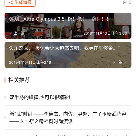
生成海报
0
评测 | Altra Olympus 3.5: 稳！稳！！稳！！！
上一篇
2019年11月10日 下午3:06
设乐悠太：“奥运会让大迫杰去吧，我更在乎奖金。”
2019年11月11日 上午2:19
下一篇
相关推荐
双半马的碰撞,也可以很精彩!
新“武”时尚 ——李连杰、向佐、尹超、庄子玉新武阵容
——以 “武”之精神树时尚流派