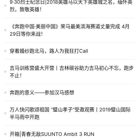
9·30烈士纪念日|2018英雄马以天下英雄城之名，缅怀英
烈，致敬英雄！
《奔跑中国·美丽中国》荣马最美滨海赛道丈量完成 4月
29日等你来战！
穿着婚纱跑北马，路人为我狂打Call
吉马训练营盛大开营丨吉林碳谷助力吉马初心不忘，跑步
不止！
奔跑的意义——参加汉马感想
万人快闪歌颂祖国 “璧山孝子”受邀观赛丨2019璧山国际
半马雨中开跑
开箱|青春无敌SUUNTO Ambit 3 RUN