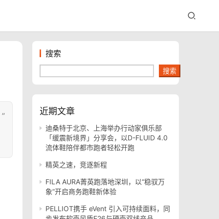
搜索
搜索
近期文章
”
迪桑特于北京、上海举办行动家俱乐部
「缓震新境界」分享会，以D-FLUID 4.0
流体鞋陪伴都市跑者轻松开跑
精英之速，竞逐新程
FILA AURA菁英跑落地深圳，以“稳驭万
象”开启商务跑鞋新体验
PELLIOT携手 eVent 引入可持续面料，同
步发布软壳风盾E26与硬壳双线产品