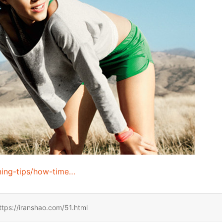
ning-tips/how-time…
ranshao.com/51.html