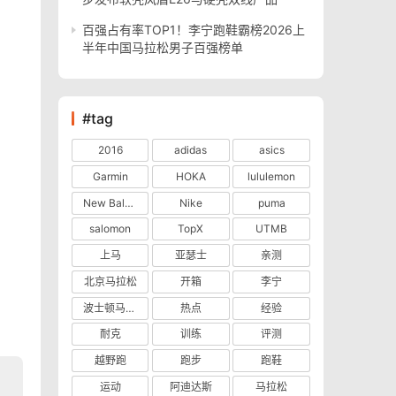
百强占有率TOP1！李宁跑鞋霸榜2026上
半年中国马拉松男子百强榜单
#tag
2016
adidas
asics
Garmin
HOKA
lululemon
New Balance
Nike
puma
salomon
TopX
UTMB
上马
亚瑟士
亲测
北京马拉松
开箱
李宁
波士顿马拉松
热点
经验
耐克
训练
评测
越野跑
跑步
跑鞋
运动
阿迪达斯
马拉松