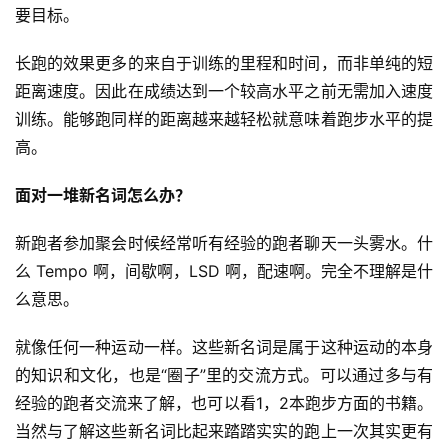
要目标。
长跑的效果更多的来自于训练的里程和时间，而非单纯的短
距离速度。因此在成绩达到一个较高水平之前无需加入速度
训练。能够跑同样的距离越来越轻松就意味着跑步水平的提
高。
面对一堆新名词怎么办？
比
新跑者参加聚会时候经常听有经验的跑者聊天一头雾水。什
赛
么 Tempo 啊，间歇啊，LSD 啊，配速啊。完全不理解是什
么意思。
观
察
就像任何一种运动一样。这些新名词是属于这种运动的本身
的知识和文化，也是“圈子”里的交流方式。可以通过多与有
装
经验的跑者交流来了解，也可以看1，2本跑步方面的书籍。
备
当然与了解这些新名词比起来踏踏实实的跑上一次其实更有