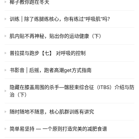
椰子教你跑在冬天
训练 | 除了练腿练核心，你有练过“呼吸肌”吗？
肌内贴不再神秘，贴出你的运动健康（下）
普拉提与跑步【七】 对呼吸的控制
书影音 | 后摇，跑者高潮get方式指南
隐藏在膝盖周围的杀手—髂胫束综合征（ITBS）介绍与防
治（下）
随时随地不随意，核心肌群训练有讲究
简单易坚持 — 一个原则打造完美的减肥食谱