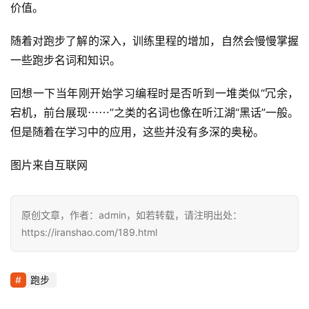
价值。
训
练
随着对跑步了解的深入，训练里程的增加，自然会慢慢掌握
一些跑步名词和知识。
视
频
回想一下当年刚开始学习编程时是否听到一堆类似“冗余，
宕机，前台展现⋯⋯”之类的名词也像在听江湖“黑话”一般。
用
但是随着在学习中的应用，这些并没有多深的奥秘。
户
精
图片来自互联网
选
运
原创文章，作者：admin，如若转载，请注明出处：
动
https://iranshao.com/189.html
集
跑步