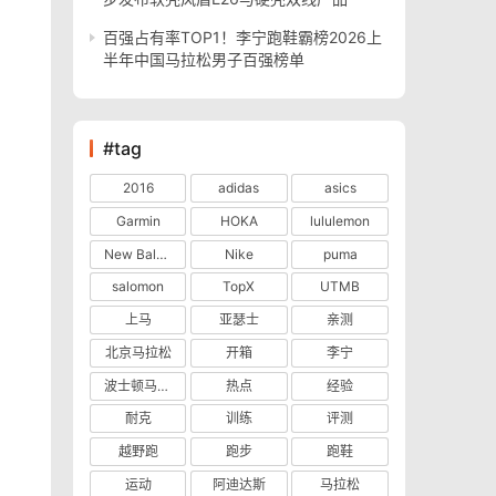
百强占有率TOP1！李宁跑鞋霸榜2026上
半年中国马拉松男子百强榜单
#tag
2016
adidas
asics
Garmin
HOKA
lululemon
New Balance
Nike
puma
salomon
TopX
UTMB
上马
亚瑟士
亲测
北京马拉松
开箱
李宁
波士顿马拉松
热点
经验
耐克
训练
评测
越野跑
跑步
跑鞋
运动
阿迪达斯
马拉松