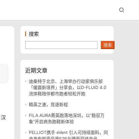
搜索
搜索
近期文章
迪桑特于北京、上海举办行动家俱乐部
「缓震新境界」分享会，以D-FLUID 4.0
流体鞋陪伴都市跑者轻松开跑
精英之速，竞逐新程
FILA AURA菁英跑落地深圳，以“稳驭万
，汉
象”开启商务跑鞋新体验
PELLIOT携手 eVent 引入可持续面料，同
步发布软壳风盾E26与硬壳双线产品