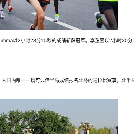
a Jimma以2小时28分25秒的成绩斩获冠军。李芷萱以2小时30分
破
作为国内唯一一场可凭借半马成绩报名北马的马拉松赛事，北半