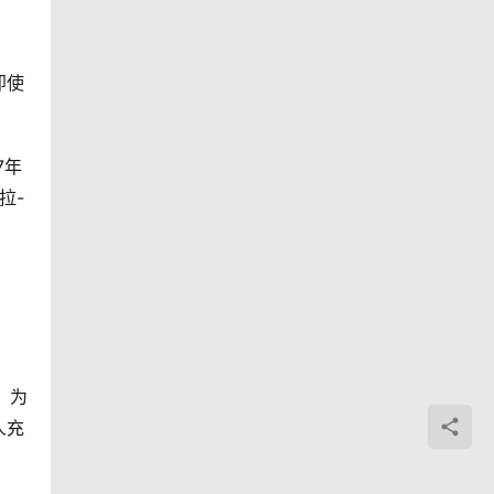
即使
7年
拉-
，为
人充