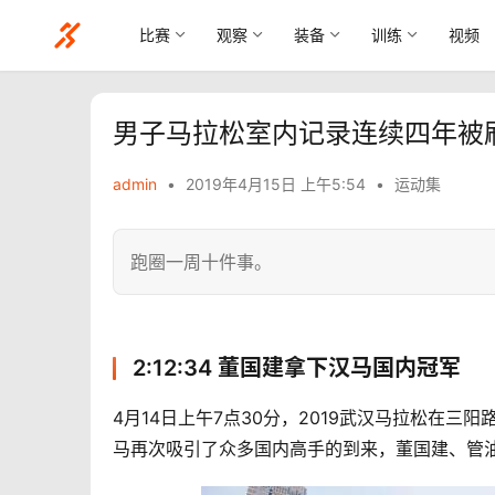
比赛
观察
装备
训练
视频
男子马拉松室内记录连续四年被
admin
•
2019年4月15日 上午5:54
•
运动集
跑圈一周十件事。
2:12:34 董国建拿下汉马国内冠军
4月14日上午7点30分，2019武汉马拉松在
马再次吸引了众多国内高手的到来，董国建、管