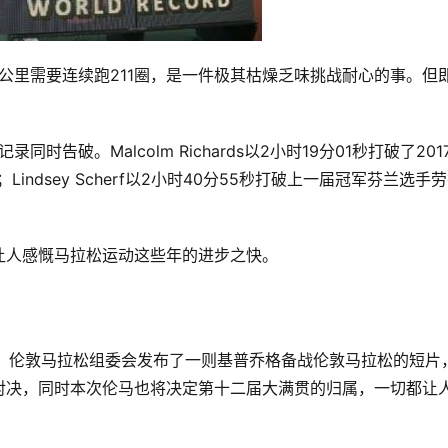
195公里需要连续跑211圈，是一件极其枯燥乏味挑战耐心的事。但
时告破。Malcolm Richards以2小时19分01秒打破了201
indsey Scherf以2小时40分55秒打破上一届冠军芬兰选手劳
让人感慨马拉松运动这些年的进步之快。
近日，伦敦马拉松组委会发布了一则基普乔格备战伦敦马拉松的短片
对决，同时本次伦马也将决定第十二届大满贯的归属，一切都让