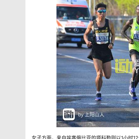
女子方面，来自埃塞俄比亚的塔科勒则以1小时12