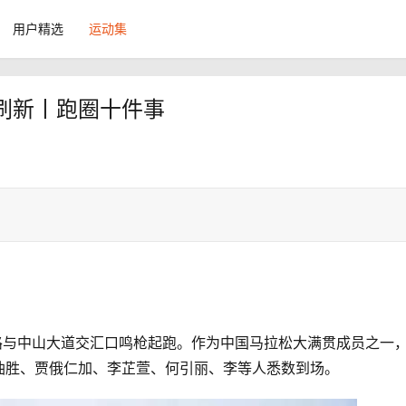
用户精选
运动集
刷新丨跑圈十件事
三阳路与中山大道交汇口鸣枪起跑。作为中国马拉松大满贯成员之一
油胜、贾俄仁加、李芷萱、何引丽、李等人悉数到场。