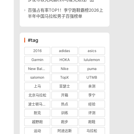
百强占有率TOP1！李宁跑鞋霸榜2026上
半年中国马拉松男子百强榜单
#tag
2016
adidas
asics
Garmin
HOKA
lululemon
New Balance
Nike
puma
salomon
TopX
UTMB
上马
亚瑟士
亲测
北京马拉松
开箱
李宁
波士顿马拉松
热点
经验
耐克
训练
评测
越野跑
跑步
跑鞋
运动
阿迪达斯
马拉松