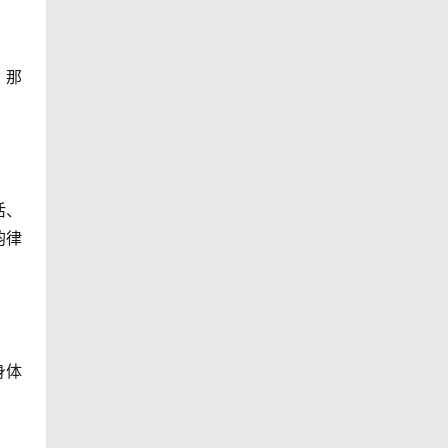
。那
活、
韵律
身体