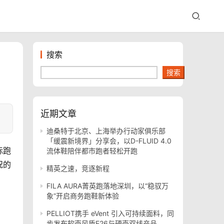
搜索
搜索
近期文章
迪桑特于北京、上海举办行动家俱乐部
「缓震新境界」分享会，以D-FLUID 4.0
际跑
流体鞋陪伴都市跑者轻松开跑
况的
精英之速，竞逐新程
FILA AURA菁英跑落地深圳，以“稳驭万
象”开启商务跑鞋新体验
PELLIOT携手 eVent 引入可持续面料，同
步发布软壳风盾E26与硬壳双线产品