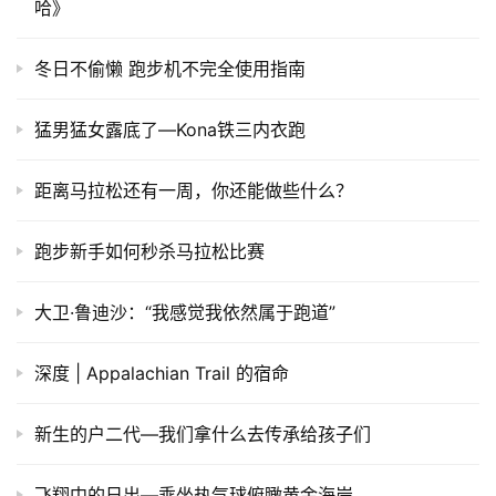
哈》
冬日不偷懒 跑步机不完全使用指南
猛男猛女露底了—Kona铁三内衣跑
距离马拉松还有一周，你还能做些什么？
跑步新手如何秒杀马拉松比赛
大卫·鲁迪沙：“我感觉我依然属于跑道”
深度 | Appalachian Trail 的宿命
新生的户二代—我们拿什么去传承给孩子们
飞翔中的日出—乘坐热气球俯瞰黄金海岸