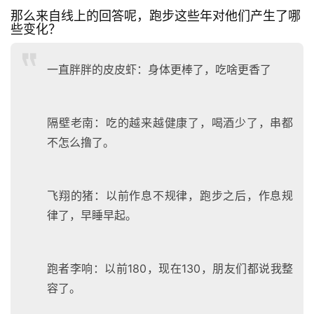
那么来自线上的回答呢，跑步这些年对他们产生了哪
训
些变化？
练
一直胖胖的皮皮虾：身体更棒了，吃啥更香了
视
频
隔壁老南：吃的越来越健康了，喝酒少了，串都
用
不怎么撸了。
户
精
选
飞翔的猪：以前作息不规律，跑步之后，作息规
律了，早睡早起。
运
动
集
跑者李响：以前180，现在130，朋友们都说我整
容了。