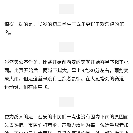
随着发令枪响，3万名参赛选手冲出起点，整个城市涌动着
蓝色的浪潮，选手们矫健的身姿和挑战自我、超越极限的体
育精神吸引了数万名热情的市民，他们走上街头，用最热情
的呼喊为参赛选手们加油助威！从永宁门到钟楼，从高新区
创业街区到曲江大唐不夜城，从大唐芙蓉园到大明宫国家遗
址公园……整个城市的体育热情被“西马”瞬间点燃。