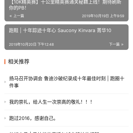
领奖处井井有条，大家纷纷合影分享完赛的喜悦。
赛事组委会还提供了拉伸服务。跑者们跑完后都能在拉伸服
务区进行深度恢复。
跑者“皇马甲德里”这样评价西马：
西马今年赛道进行了优化，赛道很平坦，非常容
易出成绩；从起点到半程终点，沿途全是加油的
群众，气氛从头燃到尾，让人由不得快马加鞭；