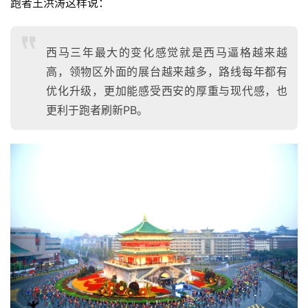
跑者王洪涛这样说： 
比
赛
西马三年最大的变化感觉就是西马逼格越来越
高，领物区外面的展台越来越多，路线每年都有
观
优化升级，更加能感受西安的厚重与现代感，也
察
更利于跑者刷新PB。
装
备
训
练
视
频
用