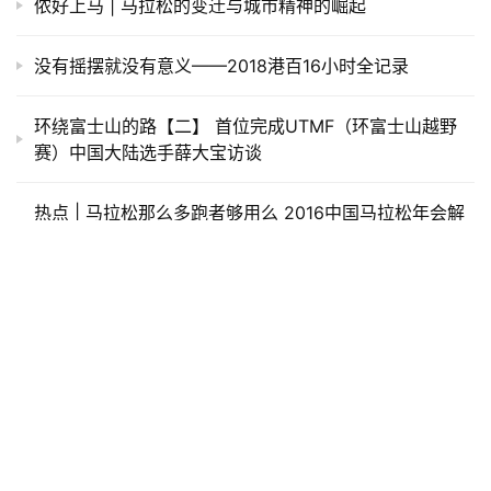
终点领物从完赛包到奖牌、毛巾、饮料、食物依
次领取，秩序井然，志愿者一直鼓掌鼓励，说辛
苦辛苦，非常暖心；拉伸区几乎不用排队，很多
美女拉伸师帮忙拉伸?，非常专业。更衣室稍显拥
挤。
难忘的事就是从开跑就下大雨，但是沿途群众无
论男女老少都一直在给跑者加油，还有的群众给
执勤的警察和志愿者打伞，让人看着很暖心！
还有就是完赛后太冷了，冷的人直打哆嗦，附近
建行工作人员拿的暖水瓶给送热水，我的天，我
感觉我瞬间活过来了！
跑者“思源”这样说： 