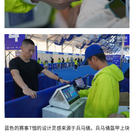
蓝色的赛事T恤的设计灵感来源于兵马俑。兵马俑盔甲上块