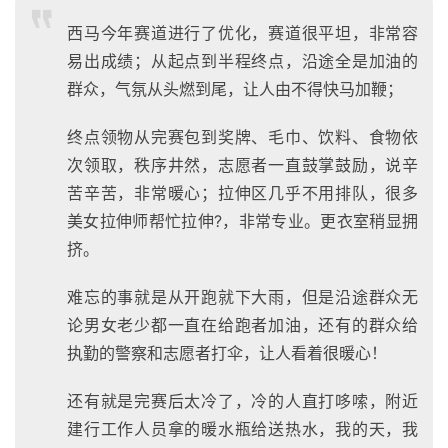
经过紧张角逐，来自肯尼亚的选手SOY SOLOMON 
KIPSANG以2小时12分43秒获得男子全程组冠军，吴向东
夺得国内冠军，成绩为2小时21分54秒。女子方面，上届西
马国内冠军陈林明继续夺冠，时间为2小时46分53秒。