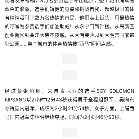
今天，丹凤翱翔，天下永宁。早上7点30分，2019西安(阳
光城)国际马拉松赛在永宁门广场鸣枪开跑。 