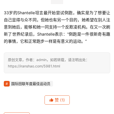
看到田径运动员的出色表现，让更多的田径运动员赚到更多
钱，同时，也是受到基普乔格Ineos159挑战的激励，他将
要在2021年3月左右在日本举办一个马拉松挑战比赛，目标
是缩小日本马拉松于世界的差距，他也期待志同道合的人能
和他一起来做这件事。
作为日本马拉松代表人物之一，大迫杰为整个行业发声的魄
力让人敬佩，也让人非常期待，在他的这个挑战赛中，他能
否再度刷新黄种人的极限呢？
9.“双金赛事”深圳国际马拉松即将开启报名
经过7年的精心运营，如今深圳马拉松已经升级为国际田联
路跑金标赛事。今年的深马以“深高度，圳奔跑”为主题，将