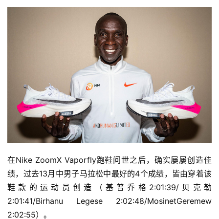
在Nike ZoomX Vaporfly跑鞋问世之后，确实屡屡创造佳
绩，过去13月中男子马拉松中最好的4个成绩，皆由穿着该
鞋款的运动员创造（基普乔格2:01:39/贝克勒
2:01:41/Birhanu Legese 2:02:48/MosinetGeremew 
2:02:55）。