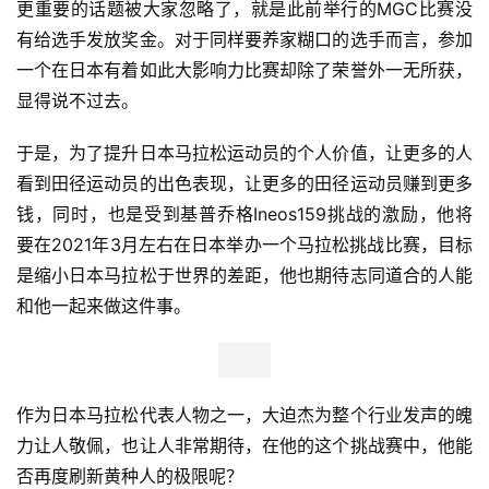
今天早上，7000名参赛者从普陀出发，一路领略苏州河畔
的优美风光，又路经商业地段闻到上海繁华的气息。最终，
来自肯尼亚的选手Emmanuel BOR以27分41秒的成绩率先
冲线，同样来自肯尼亚的女选手Sheila Chelangat则以31分