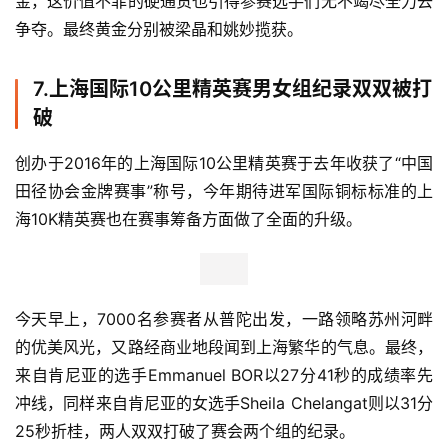
参加此次赤水河谷超级长跑黄金大奖赛（全长155.4公里）
的选手阵容同样星光熠熠，包括了国内越野圈有名的情侣跑
者祁敏姚妙，中国24小时超马纪录保持者梁晶，今年清远
马拉松冠军的张振龙等人。