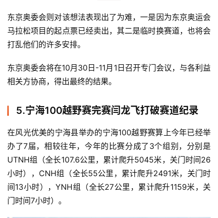
比
赛
东京奥委会则对该想法表现出了为难，一是因为东京奥运会
观
察
马拉松项目的起点票已经卖出，其二是临时换赛道，也将会
打乱他们的许多安排。
装
东京奥委会将在10月30日-11月1日召开专门会议，与各利益
备
相关方协商，得出最终的结果。
训
练
5.宁海100越野赛完赛闫龙飞打破赛道纪录