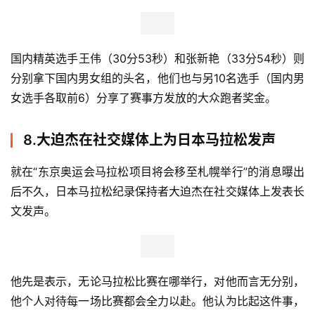
此次比赛最大的噱头莫过于冠军将会收获一块1公斤的黄
金，这价值不菲的硬通货也引得参赛选手们无不竭尽全力去
争夺。最终黄金分别被梁晶和姚妙揽获。
7.上海国际10公里精英赛男女组纪录双双被打
破
创办于2016年的上海国际10公里精英赛于去年收获了“中国
田径协会金牌赛事”称号，今年期待进军国际铜标标准的上
海10K精英赛也在赛事筹备方面做了全面的升级。