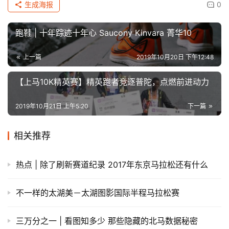
继续以让“魅力深马，快乐奔跑”理念深入人心为目标。
今年深马将于12月15日在深圳市民中心广场鸣枪起跑，途径
“深圳最美赛道”——深南大道，跑进福田，罗湖，南山三大
中心区，一路跑过世界之窗，锦绣中华，何香凝美术馆，华
强北商业区，邓小平画像，春茧，大运火炬塔等多个地标，
半马的终点设在深圳湾体育中心，全马终点位于深圳市民广
场。
今年深马的总名额为30000个，其中全马和半马参赛人数各
为15000人，赛事报名将于10月21日上午10点正式开启，到
28日下午17点截止，跑者们可通过登录深圳国际马拉松官
方网站或是关注“深圳国际马拉松”官方微信公众号了解最新