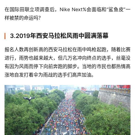
在国际田联立项调查后，Nike Next%会面临和“鲨鱼皮”一
样被禁的命运吗？
3.2019年西安马拉松风雨中圆满落幕
报名人数再创新高的西安马拉松在雨中鸣枪起跑，随着比赛
进行，雨势也越来越大，但几万名冲向终点的选手，丝毫没
有因为风雨而停下向前奔跑的脚步。当地的市民也都热情高
涨地自发打着伞为雨战的选手们高声加油。