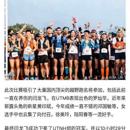
在风光优美的宁海县举办的宁海100越野赛算上今年已经举
视
频
办了7届，相较往年，今年的比赛分成了3个组别，分别是
UTNH组（全长107.6公里，累计爬升5045米，关门时间26
用
小时），CNH组（全长55公里，累计爬升2491米，关门时
户
间13小时），YNH组（全长27公里，累计爬升1159米，关
精
门时间7小时）。
选
运
动
集