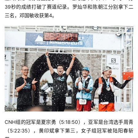
此次比赛吸引了大量国内顶尖的越野跑名将参加，包括此前
一直在养伤的闫龙飞，在UTMB表现出色的罗灿华，近年来
崭露头角的新星黄印斌，今年成绩一直不错的邓国敏等，女
选手中也云集了向付召，徐美玲，陆阳春等一流好手。
最终闫龙飞成功卫冕了UTNH组的冠军，并以10小时29分
39秒的成绩打破了赛道纪录。罗灿华和陈朝江分别拿下二
三名，邓国敏收获第4。