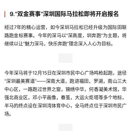
25秒折桂，两人双双打破了赛会两个组的纪录。
国内精英选手王伟（30分53秒）和张新艳（33分54秒）则
分别拿下国内男女组的头名，他们也与另10名选手（国内男
女选手各取前6）分享了赛事方发放的大众跑者奖金。