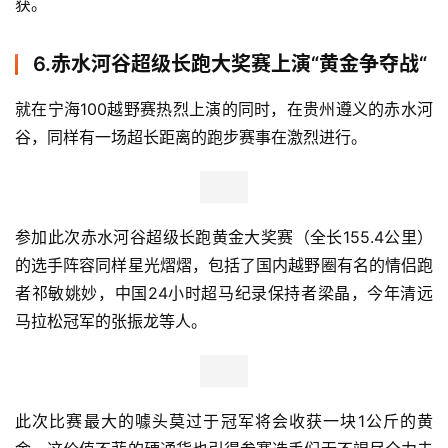
CNH组的冠军是夏宗勇（5:18:50），亚军是台湾选手周青
（5:22:35），黄印斌拿下第三，女子组冠军被陆阳春斩
获。
6.赤水河谷超级长跑大奖赛上演“黄金争夺战“
就在宁海100越野赛热烈上演的同时，在贵州遵义的赤水河
谷，同样有一场超长距离的跑步赛事在激烈进行。