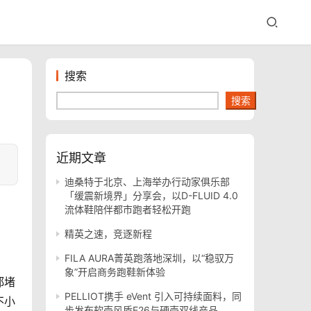
搜索
搜索
近期文章
迪桑特于北京、上海举办行动家俱乐部
「缓震新境界」分享会，以D-FLUID 4.0
流体鞋陪伴都市跑者轻松开跑
精英之速，竞逐新程
FILA AURA菁英跑落地深圳，以“稳驭万
象”开启商务跑鞋新体验
都堵
PELLIOT携手 eVent 引入可持续面料，同
不小
步发布软壳风盾E26与硬壳双线产品