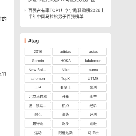
百强占有率TOP1！李宁跑鞋霸榜2026上
半年中国马拉松男子百强榜单
时的
#tag
2016
adidas
asics
Garmin
HOKA
lululemon
New Balance
Nike
puma
11
salomon
TopX
UTMB
上马
亚瑟士
亲测
北京马拉松
开箱
李宁
波士顿马拉松
热点
经验
耐克
训练
评测
越野跑
跑步
跑鞋
运动
阿迪达斯
马拉松