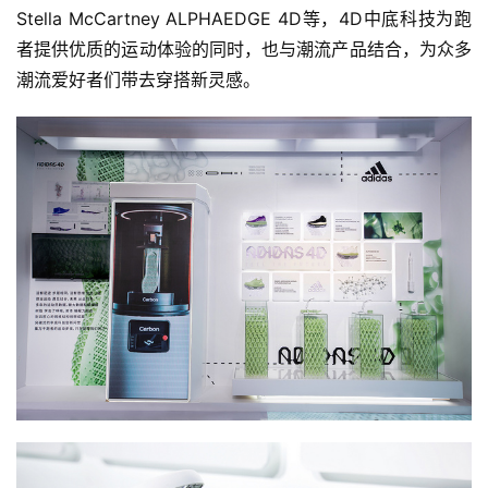
Stella McCartney ALPHAEDGE 4D等，4D中底科技为跑
者提供优质的运动体验的同时，也与潮流产品结合，为众多
潮流爱好者们带去穿搭新灵感。 