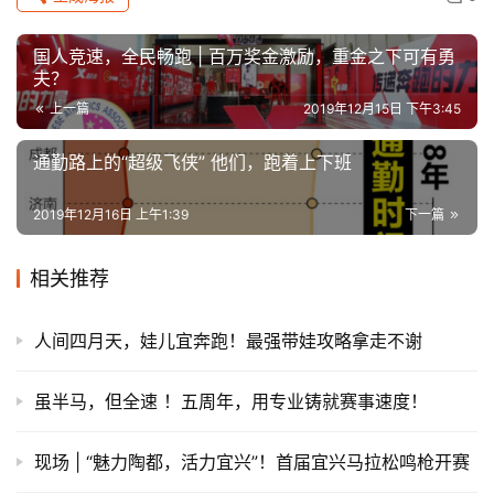
国人竞速，全民畅跑 | 百万奖金激励，重金之下可有勇
夫？
上一篇
2019年12月15日 下午3:45
通勤路上的“超级飞侠” 他们，跑着上下班
2019年12月16日 上午1:39
下一篇
相关推荐
人间四月天，娃儿宜奔跑！最强带娃攻略拿走不谢
虽半马，但全速 ！五周年，用专业铸就赛事速度！
现场 | “魅力陶都，活力宜兴”！首届宜兴马拉松鸣枪开赛