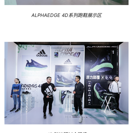
ALPHAEDGE 4D系列跑鞋展示区