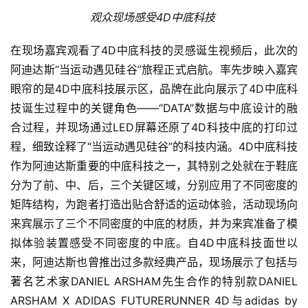
观众现场感受4D中底科技 
在现场嘉宾观看了4D中底科技的灵感诞生视频后，此次的
阿迪达斯“当运动遇见硅谷”旅程正式启航。率先步映入嘉宾
眼帘的是4D中底科技展示区，品牌在此向展示了4D中底科
技诞生过程中的关键角色——“DATA”数据与中底设计的融
合过程，并现场通过LED屏幕还原了4D科技中底的打印过
程，细致诠释了“当运动遇见硅谷”的科技内涵。4D中底科技
作为阿迪达斯重要的中底科技之一，其特别之处就在于鞋底
分为了前、中、后，三个关键区域，分别应用了不同密度的
矩阵结构，为跑者打造出贴合舒适的运动体验，活动现场向
来宾展示了三个不同密度的中底的材质，并为来宾准备了模
拟体验装置感受不同密度的中底。自4D中底科技面世以
来，阿迪达斯也曾推出过多款经典产品，现场展示了包括与
著名艺术家DANIEL ARSHAM先生合作的特别款DANIEL 
ARSHAM X ADIDAS FUTURERUNNER 4D与adidas by 