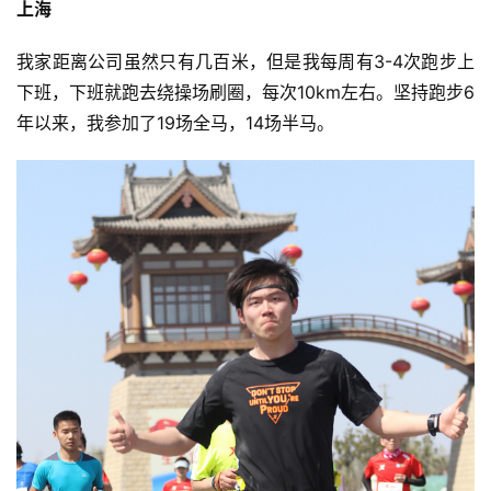
察
上海
装
我家距离公司虽然只有几百米，但是我每周有3-4次跑步上
备
下班，下班就跑去绕操场刷圈，每次10km左右。
坚持跑步6
年以来，我参加了19场全马，14场半马。
训
练
视
频
用
户
精
选
运
动