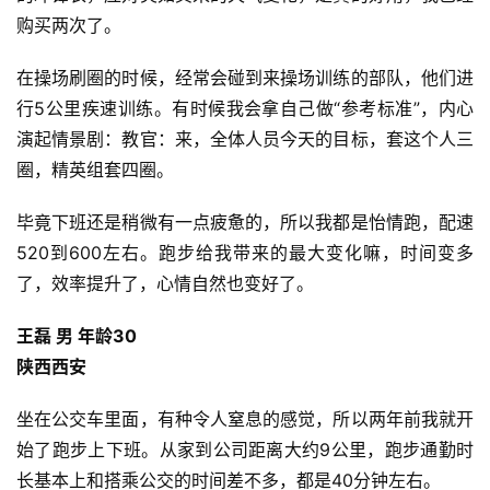
购买两次了。 
在操场刷圈的时候，经常会碰到来操场训练的部队，他们进
行5公里疾速训练。有时候我会拿自己做“参考标准”，内心
演起情景剧：教官：来，全体人员今天的目标，套这个人三
圈，精英组套四圈。
毕竟下班还是稍微有一点疲惫的，所以我都是怡情跑，配速
520到600左右。跑步给我带来的最大变化嘛，时间变多
了，效率提升了，心情自然也变好了。
王磊 男 年龄30
陕西西安
坐在公交车里面，有种令人窒息的感觉，所以两年前我就开
始了跑步上下班。从家到公司距离大约9公里，跑步通勤时
长基本上和搭乘公交的时间差不多，都是40分钟左右。 