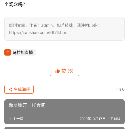
一场马拉松直播，往往也是一部城市旅游形象的宣传片。如
果转播团队策划得当，那么呈现出来的景会令人神往。
看其他
马拉松比赛耗时长，路程长，规模大，能通过镜头展现出的
内容也十分丰富，如果你已经对马拉松这项运动有了比较一
定的了解和认识，那么你能从观看一场马拉松比赛中收获的
东西肯定会有更多。
你还可以去留意顶级马拉松跑者的跑步姿势，就像我们会模
仿篮球/足球运动员的技术动作那样，学习并尝试改进自己
的姿势；