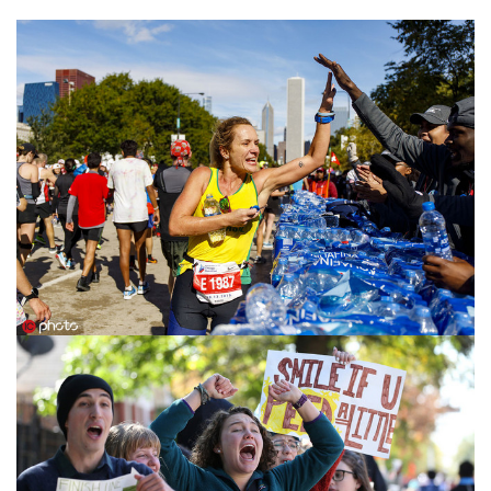
比
赛
观
察
装
备
训
练
视