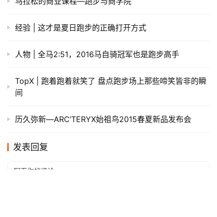
你可以通过主持人的介绍以及自己的搜索，了解赛事周边的
内容，比如赛事举办的历史，比如当天气温对运动员的影
响，比如赛道的变化对于成绩的影响，比如赛事奖牌和补给
内容呈现出的赛事举办方满满的诚意……
不要先就给某件事下了“无聊，没意义”的判决书，“存在即有
理”，你得带着了解去看，才能体会到不一样的乐趣。
更何况，马拉松比赛，本身就挺有意思的，当然，作为一项
体验性很快的运动，看很有趣，参与其中更加有趣。
看到贝克勒险破世界纪录，看到Justin步履蹒跚地跑完自己