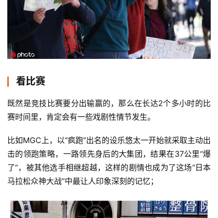
频
用
户
精
选
看比赛
运
既然是竞技比赛要分出输赢的，那么在长达2个多小时的比
动
集
赛时间里，肯定会有一些戏剧性情节发生。
比如MGC上，以“疯跑”出名的设乐悠太一开始就采取主动出
击的领跑策略，一路领先身后的大集团，结果在37公里“爆
了”，被其他选手相继超越，这样的剧情也成为了这场“日本
马拉松众神大战”中最让人印象深刻的记忆；