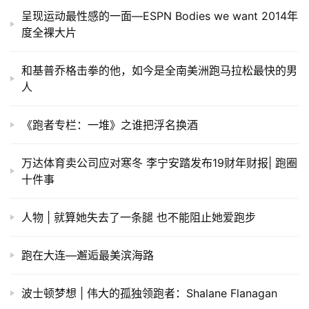
呈现运动最性感的一面—ESPN Bodies we want 2014年
度全裸大片
和基普乔格击拳的他，如今是全南美洲跑马拉松最快的男
人
《跑者专栏：一堆》之谁把浮名换酒
万达体育卖公司应对寒冬 李宁安踏发布19财年财报| 跑圈
十件事
人物 | 就算她失去了一条腿 也不能阻止她爱跑步
跑在大连—邂逅最美滨海路
波士顿梦想 | 伟大的孤独领跑者：Shalane Flanagan