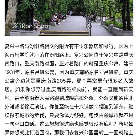
复兴中路与汾阳路相交的附近有不少乐器店和琴行，因为上
海音乐学院就座落在汾阳路上。复兴公园位于复兴中路重庆
南路口，重庆南路对面，正对着路口的就是重庆公寓，建于
1931年，原名吕班公寓，因为重庆南路原名为吕班路。重庆
公寓旁边就是重庆南路205弄，那个弄堂里有很多名人故
居。如果你想穿过重庆南路继续向前，就能一直跑到新天
地，甚至能沿着人民路跑到城隍庙和外滩，外滩又能通往北
外滩或者徐汇滨江，你甚至能在十六铺做个摆渡到浦东，继
续探索城市的步伐，只要你体力够好，跑步占领城市就不是
一句空口白话。这么想想很过瘾也感觉很没有底吧？所以如
果你想就此打道回府，那我们去复兴公园里转上一圈就踏上