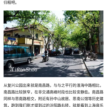
比
归程吧。
赛
观
察
装
备
训
练
视
频
从复兴公园出来就是南昌路，与与之平行的淮海中路相比，
南昌路比较狭窄，在非交通高峰时段也比较安静些。南昌路
用
同样与思南路相交，附近有孙中山故居、思南公馆等历史建
户
筑，跑到我们刚才提到过的汾阳路右转，就能看到上海音乐