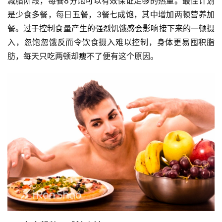
减脂阶段，每餐8分饱可以有效保证足够的热量。最佳计划
是少食多餐，每日五餐，3餐七成饱，其中增加两顿营养加
餐。过于控制食量产生的强烈饥饿感会影响接下来的一顿摄
入，忽饱忽饿反而令饮食摄入难以控制，身体更易囤积脂
肪，每天只吃两顿却瘦不了便有这个原因。