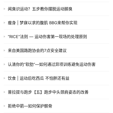
闻臭识运动？五步教你摆脱运动脚臭
瘦身 | 梦寐以求的腹肌 BBG来帮你实现
“RICE”法则 — 运动伤害第一现场的处理原则
来自美国路跑协会的7点安全建议
认清你的“软肋”—如何通过异项训练避免运动伤害
饮食 | 运动后吃西瓜 不怕胖还有益
普拉提与跑步【五】跑步中头颈肩姿态的改善
拒绝中箭—如何保护髌骨