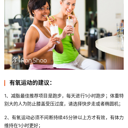
赛
观
察
装
备
训
练
有氧运动的建议：
视
频
1、减脂最佳推荐项目是跑步，每天进行1小时跑步；体重特
别大的人为防止膝盖受压过度，请选择快步走或者椭圆机；
用
户
2、有氧运动必须不间断持续45分钟以上方才有效，有体力
精
维持在1小时更好；
选