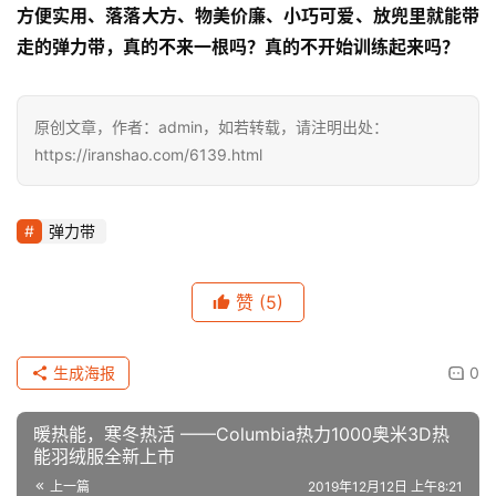
>>动作要领：
将弹力圈带固定在双脚的中心
双腿抬离地面，膝盖弯曲90度至小腿与地面平行
腹部收紧，一只脚向前完全伸展，另一只腿牢牢固定保持动
作不变
每侧重复12-15次 
方便实用、落落大方、物美价廉、小巧可爱、放兜里就能带
走的弹力带，真的不来一根吗？真的不开始训练起来吗？
原创文章，作者：admin，如若转载，请注明出处：
https://iranshao.com/6139.html