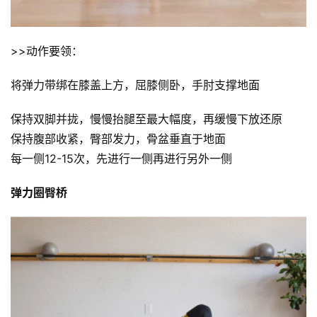
用
户
精
>>动作要领：
选
将弹力带绑在膝盖上方，屈膝侧卧，手肘支撑地面
运
保持双脚并拢，慢慢抬腿至最大幅度，再缓慢下放还原
动
集
保持腹部收紧，臀部发力，骨盆垂直于地面
每一侧12-15次，先进行一侧再进行另外一侧
弹力圈臀桥