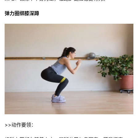
弹力圈绑膝深蹲 
>>动作要领：