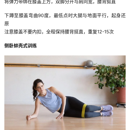
将弹力带绑在膝盖上方，双脚分开与肩同宽，腰背挺直
下蹲至膝盖弯曲90度，最低点时大腿与地面平行，起身还
比
原
赛
注意膝盖不要内扣，全程保持腰背挺直，重复12-15次 
观
侧卧蚌壳式训练
察
装
备
训
练
视
频