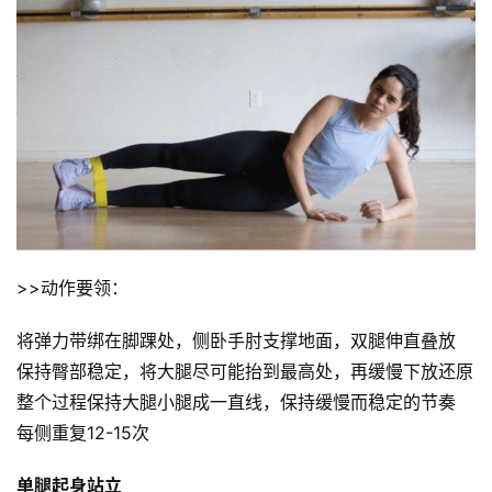
>>动作要领：
将弹力带绑在脚踝处，侧卧手肘支撑地面，双腿伸直叠放
保持臀部稳定，将大腿尽可能抬到最高处，再缓慢下放还原
整个过程保持大腿小腿成一直线，保持缓慢而稳定的节奏
每侧重复12-15次 
单腿起身站立