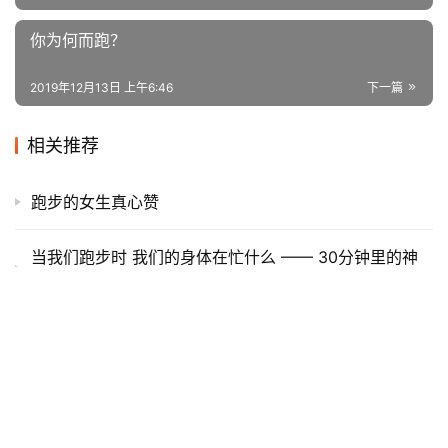
弹力带
赞
(5)
生成海报
0
暖热能，寒冬热活 ——Columbia热力1000奥米3D热
能羽绒服全新上市
上一篇
2019年12月12日 上午8:21
你为何而跑？
2019年12月13日 上午6:46
下一篇
相关推荐