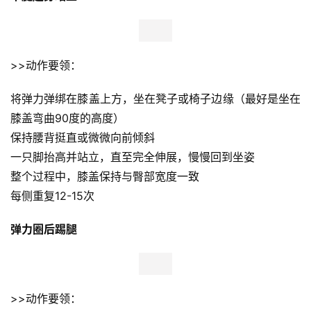
>>动作要领：
将弹力弹绑在膝盖上方，坐在凳子或椅子边缘（最好是坐在
膝盖弯曲90度的高度）