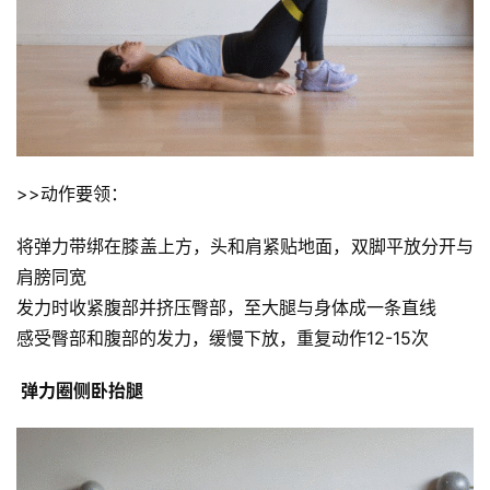
>>动作要领：
将弹力带绑在膝盖上方，头和肩紧贴地面，双脚平放分开与
肩膀同宽
发力时收紧腹部并挤压臀部，至大腿与身体成一条直线
感受臀部和腹部的发力，缓慢下放，重复动作12-15次 
 弹力圈侧卧抬腿