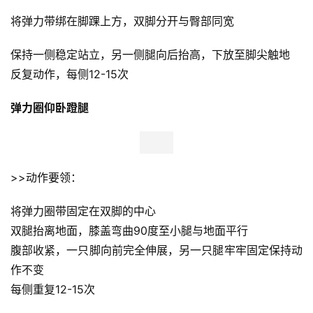
保持腰背挺直或微微向前倾斜
一只脚抬高并站立，直至完全伸展，慢慢回到坐姿
整个过程中，膝盖保持与臀部宽度一致
每侧重复12-15次 
弹力圈后踢腿
>>动作要领：
将弹力带绑在脚踝上方，双脚分开与臀部同宽
保持一侧稳定站立，另一侧腿向后抬高，下放至脚尖触地
反复动作，每侧12-15次 
弹力圈仰卧蹬腿