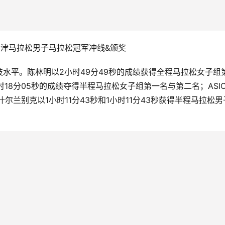
5天津马拉松男子马拉松冠军冲线&颁奖
水平。陈林明以2小时49分49秒的成绩获得全程马拉松女子组
时18分05秒的成绩夺得半程马拉松女子组第一名与第二名；ASIC
兰别克以1小时11分43秒和1小时11分43秒获得半程马拉松男