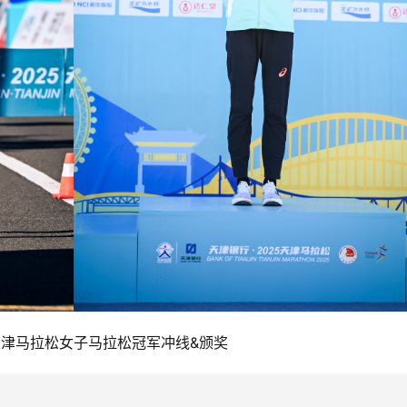
5天津马拉松女子马拉松冠军冲线&颁奖