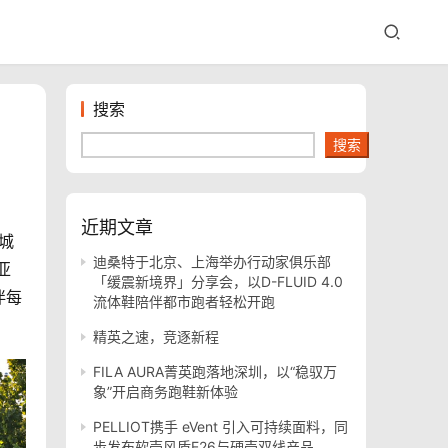
搜索
搜索
近期文章
城
迪桑特于北京、上海举办行动家俱乐部
亚
「缓震新境界」分享会，以D-FLUID 4.0
伴每
流体鞋陪伴都市跑者轻松开跑
精英之速，竞逐新程
FILA AURA菁英跑落地深圳，以“稳驭万
象”开启商务跑鞋新体验
PELLIOT携手 eVent 引入可持续面料，同
步发布软壳风盾E26与硬壳双线产品