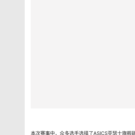
本次赛事中，众多选手选择了ASICS亚瑟士旗舰碳板竞