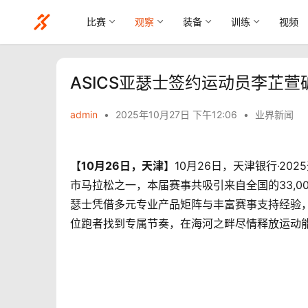
比赛
观察
装备
训练
视频
ASICS亚瑟士签约运动员李芷
admin
•
2025年10月27日 下午12:06
•
业界新闻
【
10
月
26
日，天津】
10月26日，天津银行·2
市马拉松之一，本届赛事共吸引来自全国的33,0
瑟士凭借多元专业产品矩阵与丰富赛事支持经验
位跑者找到专属节奏，在海河之畔尽情释放运动能