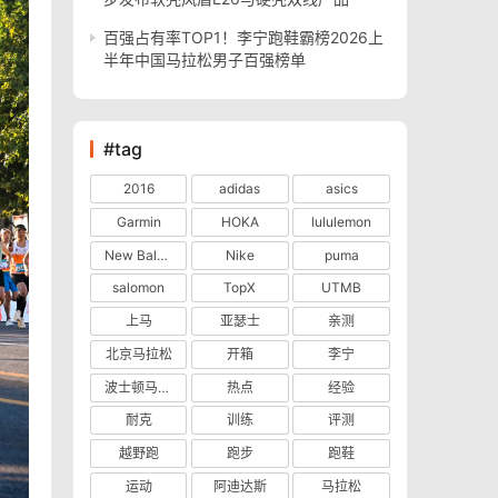
百强占有率TOP1！李宁跑鞋霸榜2026上
半年中国马拉松男子百强榜单
#tag
2016
adidas
asics
Garmin
HOKA
lululemon
New Balance
Nike
puma
salomon
TopX
UTMB
上马
亚瑟士
亲测
北京马拉松
开箱
李宁
波士顿马拉松
热点
经验
耐克
训练
评测
越野跑
跑步
跑鞋
运动
阿迪达斯
马拉松