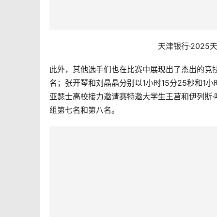
天津银行·202
此外，其他选手们也在比赛中展现出了杰出的竞技
名；张开琴和刘晶晶分别以1小时15分25秒和1小
亚瑟士高校接力邀请赛特邀大学生王莒和伊列斯·叶尔
组第七名和第八名。