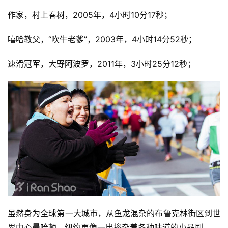
23秒；
足球教练，巴塞罗那主帅恩里克，2005年，3小时14分09
秒；
NBA名人队，总裁亚当萧华/“上帝左手”穆林/“木桶伯”穆托
姆博/“恶汉”奥克利/“神射手”阿兰休斯顿等，2014年；
演员，“绿灯侠”瑞安雷诺兹，2008年，3小时50分；
演员，爱德华诺顿，2009年，3小时48分01秒；
环法王，兰斯阿姆斯特朗，2006/07年，2小时46分43
秒；
前曼联门将，范德萨，2011年，4小时19分16秒；
前阿汤嫂，凯蒂赫尔姆斯，2007年，5小时29分；