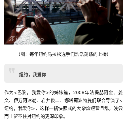
（图：每年纽约马拉松选手们浩浩荡荡的上桥）
纽约，我爱你
作为<巴黎，我爱你>的姊妹篇，2009年法提赫阿金、姜
文、伊万阿达勒、岩井俊二、娜塔莉波特曼们联合导演了<
纽约，我爱你>，这样一锅快照式的大杂烩短暂且乱，浅尝
而止留不住对纽约的更深印象。