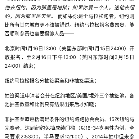
备
训
（图：纽约马拉松路线图）
练
视
频
2015年TCS纽约马拉松报名说明：
用
户
<北京人在纽约>一句台词是这样的：
如果你恨一个人，送
精
他去纽约，因为那里是地狱；如果你爱一个人，送他去纽
选
约，因为那里是天堂。 
而如果你是个马拉松跑者，纽约则
比所有其它城市更不该被错过。纽约马拉松报名费昂贵，能
运
否顺利参赛也需要攒够人品——
动
集
北京时间1月16日13:00（美国东部时间1月15日24:00）开
放报名，至2月16日下午13:00（美国东部时间2月15日