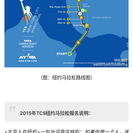
比
赛
观
察
装