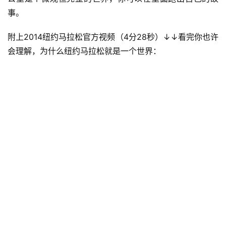
跑纽约马拉松的价值并非在速度，而是在参与。
在NYC，每
个人都是纽约客。一个标榜宽容自由的城市骨子里也往往有
着十足最势利狭隘的傲气，但是当这些遇到马拉松都如春风
化雨。纽约每只职业运动队都备受各种苛责声音的蹂躏，而
在马拉松赛道，人们则会给拖着残疾双腿以10小时走/跑完
全程的老兵跑者送上和冠军kipsang们同样热烈的掌声，并
且乐于把自己最精华的社区和道路贡献出来（若社区以打扰
居民生活为由不赞同马拉松赛道设计，组委会便得修改赛
道）。