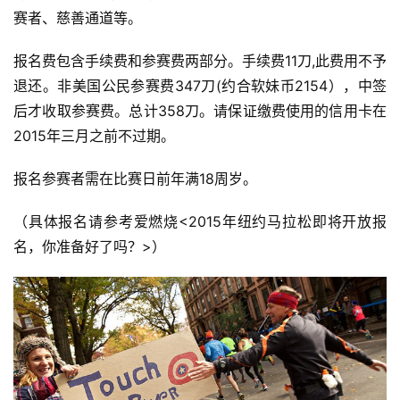
24:00）结束；
纽约马拉松报名分抽签渠道和非抽签渠道；
抽签渠道申请者会分在纽约地区/美国/境外三个抽签池，各
池抽签数量和比例只有结果出来后才知晓；
非抽签渠道包括满足条件的纽约路跑协会会员、15次纽约马
完赛者、达到纽约免抽成绩门槛（以18-34岁男性为例，全
马要求2:53:00，半马要求1:21:00）、2014年抽中但未参
赛者、慈善通道等。
报名费包含手续费和参赛费两部分。手续费11刀,此费用不予
退还。非美国公民参赛费347刀(约合软妹币2154），中签
后才收取参赛费。总计358刀。请保证缴费使用的信用卡在
2015年三月之前不过期。
报名参赛者需在比赛日前年满18周岁。