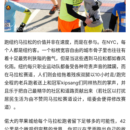
虽然身为全球第一大城市，从鱼龙混杂的布鲁克林街区到世
界中心曼哈顿，纽约更像一出掺杂着各种味道的小品剧。
1977年，48岁的梅顿戈拉瑟 Milton Glaser创作出INY的经
典logo，一开始图案只是作为纽约城的旅游标志，后来却迅
速成为潮流icon，衍生出很多I***，出现在其它城市、网
络、马克杯和文化衫们上。LOVE和HATE是对孪生儿，有
多少人爱纽约，也会有多少人恨纽约，但很少有人会对纽约
马拉松说不。
关门再宽松，也不够时间把纽约的经历道尽。
5万多名选手和沿途上百万观众组成一条漫长的缤纷的河，
成为故事的一部分。它从报名前的筹划备战开始，直至最后
一个步履蹒跚者跨过终点，在赛后很久回味文字和影像仍让
人津津难忘。