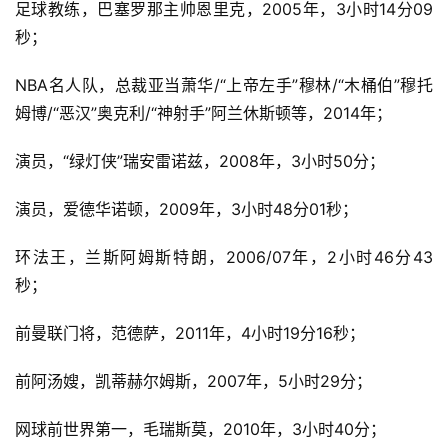
（图：2014年纽约马拉松完赛奖牌，冠亚季军奖牌则由蒂
凡尼独家制作）
一些明星参加纽约马的成绩——
网球选手，“丹麦小甜心”沃兹尼亚奇，2014年，3小时26分