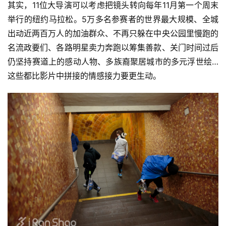
其实，11位大导演可以考虑把镜头转向每年11月第一个周末
举行的纽约马拉松。5万多名参赛者的世界最大规模、全城
出动近两百万人的加油群众、不再只躲在中央公园里慢跑的
名流政要们、各路明星卖力奔跑以筹集善款、关门时间过后
仍坚持赛道上的感动人物、多族裔聚居城市的多元浮世绘…
这些都比影片中拼接的情感接力要更生动。