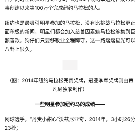
纽约的跑马人
1970年，第一届纽约马拉松举办时只有127位参赛者，仅55
位跑完全程。45年后的2014年，总计50564人跑完纽约马
拉松，这也让纽约这座世界第一大城市继续蝉联世界最大马
拉松赛的称号。纽马完赛数据是惊人的，50869人站上比赛
起点，99.4%的完赛率。这与宽松的8.5小时关门时间分不
开。同时在比赛进行到4小时43分36冲线的幸运儿，成为赛
事创建以来第100万个完成纽约马拉松的人。
纽约也是最吸引明星参加的马拉松，没有比挑战马拉松更正
面积极的新闻，明星们都会加入慈善因素籍马拉松筹集到巨
额善款。狗仔们只要够敬业全程蹲守，这一路熠熠星光可以
八卦上很久。