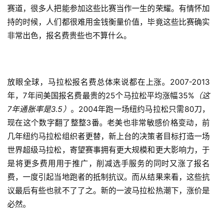
赛道，很多人把能参加这些比赛当作一生的荣耀。有情怀加
持的时候，人们都很难用金钱衡量价值，毕竟这些比赛确实
非常出色，
报名费贵些也不算什么。
放眼全球，马拉松报名费总体来说都在上涨。2007-2013
年，7年间美国报名费最贵的25个马拉松平均涨幅35%
（这
7年通胀率是3.5）
。2004年跑一场纽约马拉松只需80刀，
现在这个数字翻了整整3番。老美也非常敏感价格变动，前
几年纽约马拉松组织者更替，新上台的决策者目标打造一场
世界超级马拉松，寄望赛事拥有更大规模和更大影响力，于
是将更多费用用于推广，削减选手服务的同时又涨了报名
费，一度引起当地跑者的抵制抗议。而从结果来看，这些抗
议最后有些也就不了了之。新的一波马拉松热潮下，涨价是
必然。