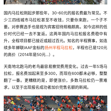
国内马拉松刚起步那些年，30-60元的
报名费最为常见
。不
少三四线城市马拉松甚至不收钱，只要你来跑，一个子不
要。对参赛选手也是视为宾客招待规格颇高。如今这样的低
价时代已经一去不复返。
这两年
国内马拉松报名费稳中有
升，全程项目都已接近或超过百元。知名的半程赛事，如连
续多年蝉联IAAF金标的
扬州半程马拉松
，半程也已是120元
的高价（2014年是50元…）。
天南地北跑马的老鸟最容易察觉费用变化。过去一年5场马
拉松，报名费加起来至多300，而现在600都未必够，整整
翻了一番。更糟糕的是，即便涨价，多数马拉松仍一票难
求，以至于出现报名成功者加价兜售名额的新闻。