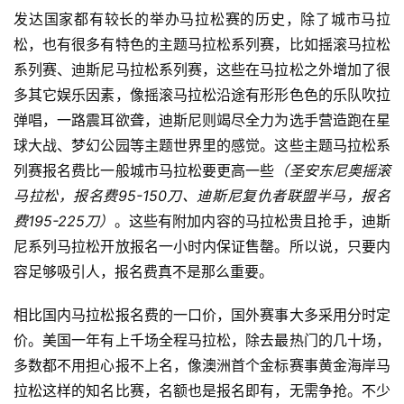
发达国家都有较长的举办马拉松赛的历史，除了城市马拉
比
松，也有很多有特色的主题马拉松系列赛，比如摇滚马拉松
赛
系列赛、迪斯尼马拉松系列赛，这些在马拉松之外增加了很
多其它娱乐因素，像摇滚马拉松沿途有形形色色的乐队吹拉
观
弹唱，一路震耳欲聋，迪斯尼则竭尽全力为选手营造跑在星
察
球大战、梦幻公园等主题世界里的感觉。这些主题马拉松系
列赛报名费比一般城市马拉松要更高一些
（圣安东尼奥摇滚
装
马拉松，报名费95-150刀、迪斯尼复仇者联盟半马，报名
备
费195-225刀）
。这些有附加内容的马拉松贵且抢手，迪斯
尼系列马拉松开放报名一小时内保证售罄。所以说，只要内
训
容足够吸引人，报名费真不是那么重要。
练
相比国内马拉松报名费的一口价，国外赛事大多采用分时定
视
价。美国一年有上千场全程马拉松，除去最热门的几十场，
频
多数都不用担心报不上名，像澳洲首个金标赛事黄金海岸马
拉松这样的知名比赛，名额也是报名即有，无需争抢。不少
用