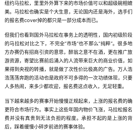
纽约马拉松，里里外外算下来的市场价值可以和超级碗相媲
美。马拉松也确实是个大生意，无论国内还是海外，选手们
的报名费cover掉的都只是一部分成本而已。
但我们也看到国外马拉松在事务上的透明性，国内初级阶段
的马拉松对比之下，
不完全“市场”也不那么“纯粹”。很多地
方办赛仍有招商引资的意思，醉翁之意不在酒，更在推广旅
游资源，寄望比赛前后涌入的人流带来巨大的商业价值，如
果得到央视的转播，就是做了次性价比极高的广告。万人浩
浩荡荡奔跑的活动也是政府不可多得的一次功绩体现，只要
人多热闹，来多少都欢迎，报名费这点收入，无足轻重。
当下越来越多的赛事开始慢慢正规起来，上涨的报名费的确
更符合市场行为。事实上这些年国内物价飞涨，马拉松报名
费并没有真贵到无法负担的程度。承担不起的是上涨的背
后，踩着缓慢小碎步前进的赛事体验。