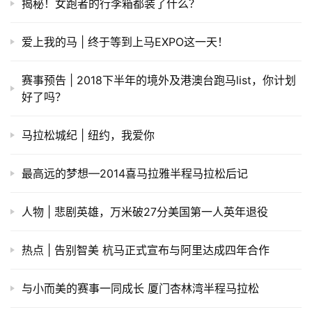
揭秘！女跑者的行李箱都装了什么？
爱上我的马 | 终于等到上马EXPO这一天！
赛事预告 | 2018下半年的境外及港澳台跑马list，你计划
好了吗？
马拉松城纪 | 纽约，我爱你
最高远的梦想—2014喜马拉雅半程马拉松后记
人物 | 悲剧英雄，万米破27分美国第一人英年退役
热点 | 告别智美 杭马正式宣布与阿里达成四年合作
与小而美的赛事一同成长 厦门杏林湾半程马拉松