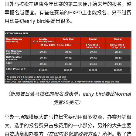
户
国外马拉松在结束今年比赛的第二天便开始来年的报名，越
精
早报名越便宜。有些在赛前的EXPO上也能报名，只不过费
选
用比最初early bird要高出很多。
运
动
集
（新加坡日落马拉松的报名费表单，early bird要比Normal
便宜25美元）
举办一场规模庞大的马拉松需要动用很多资源，办赛开销很
大。选手的报名费只占总费用的一小部分，另外的大头主要
由赞助商和办赛方
（在国内多数是政府方面）
承担。收了选