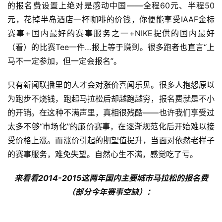
的报名费设置上绝对是感动中国——全程60元、半程50
元，花掉半岛酒店一杯咖啡的价钱，你便能享受IAAF金标
赛事+国内最好的赛事服务之一+NIKE提供的国内最好
（看）的比赛Tee一件…报上等于赚到。很多跑者也直言“上
马不一定参加，但一定会报名”。
只有新闻联播里的人才会对涨价喜闻乐见。很多人抱怨原以
为跑步不烧钱，跑起马拉松后却越跑越穷，报名费就是不小
的开销。在这种不满声里，
真相很残酷——也许我们享受过
太多不够“市场化”的廉价赛事，在逐渐规范化后开始难以接
受价格上涨。而涨价引起的期望值提升，当面对依然老样子
的赛事服务，难免失望。自然心生不满，感觉吃了亏。
来看看2014-2015这两年国内主要城市马拉松的报名费
（部分今年赛事空缺）：