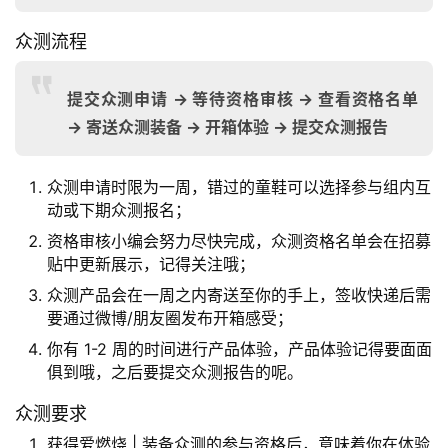
频
众测流程
用
户
提交众测申请 → 等待资格审核 → 查看资格名单
精
→ 寄送众测装备 → 开箱体验 → 提交众测报告
选
众测申请时限为一周，错过的童鞋可以选择参与组内互
运
动或下期众测报名；
动
资格审核小编会努力尽快完成，众测资格名单会在招募
集
贴中更新展示，记得关注哦；
众测产品会在一周之内寄送至你的手上，签收快递后需
要通过微博/朋友圈发布开箱感受；
你有 1-2 周的时间进行产品体验，产品体验记得要面面
俱到哦，之后要提交众测报告的呢。
众测要求
获得爱燃烧 | 装备众测的参与资格后，意味着你在体验