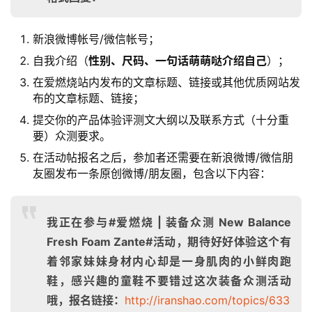
新浪微博帐号/微信帐号；
自我介绍（
性别、尺码、一句话萌萌哒介绍自己
）；
在爱燃烧站内发布的文章标题、链接或其他优质网站发
比
布的文章标题、链接；
赛
提交你的产品体验评测文大纲以及联系方式（十分重
要）众测要求。
观
察
在活动帖报名之后，参加者还需要在新浪微博/微信朋
友圈发布一条原创微博/朋友圈，包含以下内容：
装
备
我正在参与#爱燃烧 | 装备众测 New Balance
Fresh Foam Zante#活动，期待好好体验这个有
训
着邻家妹妹身材内心却是一身肌肉的小鲜肉跑
练
鞋，感兴趣的童鞋不要错过这次装备众测活动
哦，报名链接：
http://iranshao.com/topics/633
视