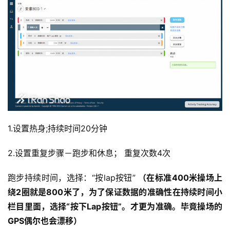
练
视
频
用
户
精
选
1.设置热身;持续时间20分钟
运
2.设置重复步骤－跑步和休息； 重复次数4次
动
集
跑步持续时间，选择：“按lap按钮” 
（
在标准400米操场上
绕2圈就是800米了，为了保证数据的准确性在持续时间小
栏目里面，选择“按下Lap按钮”。才更为准确。毕竟操场的
GPS偶尔也会漂移
）