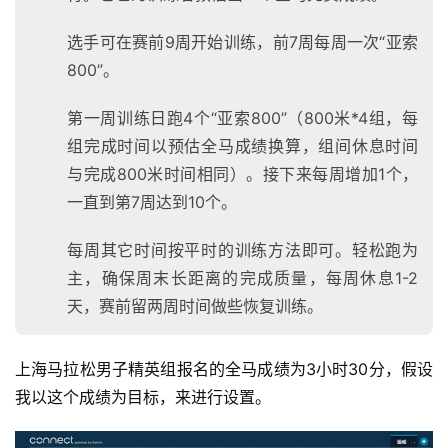
选手可在赛前9周开始训练，前7周每周一次“亚索
800”。
第一周训练日跑4个“亚索800”（800米*4组，每
组完成时间以预估全马成绩换算，组间休息时间
与完成800米时间相同）。接下来每周增加1个，
一直到第7周达到10个。
比
赛
每周其它时间按平时的训练方法即可。轻松跑为
主，确保周末长距离的完成质量，每周休息1-2
观
天，赛前留两周时间做些恢复训练。
察
装
上海马拉松男子精英组报名的全马成绩为3小时30分，假设
备
我以这个成绩为目标，来进行设置。
训