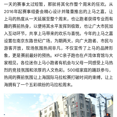
一天的赛事太过短暂，那就将其化作整个周末的狂欢。从
2016年起赛事组委会精心设计并隆重推出的上马之嘉，让
上马的热度从一天延展至整个周末，也让跑者获得专业而有
趣的赛前热身，以便将其水平发挥到极致，也让广大市民加
入互动环节，共享上马带来的欢乐与喜悦。今年的上马之嘉
设置在南京东路世纪广场，为期两天，向广大跑者、市民与
游客开放，现场氛围热闹非凡，不仅宣传了上马的品牌形
象，更是赛前最好的预热。KFC亲子跑也在卢湾体育馆与大
家相见，各位迷你上马小跑者有机会与父母一同感受上马热
烈的竞技氛围和浓厚的人文色彩。500组家庭的踊跃参与，
热闹的赛前氛围让上海国际马拉松赛打破时间的束缚，让上
比
海拥有了一个五彩缤纷的马拉松周末。
赛
观
察