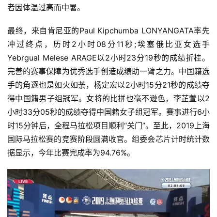
者因体温过高而中暑。 
最终，来自肯尼亚的Paul Kipchumba LONYANGATA率先
冲过终点，历时2小时08分11秒;埃塞俄比亚女选手
Yebrgual Melese ARAGE以2小时23分19秒的成绩折桂。
完善的赛事保障为优秀选手创造成绩助一臂之力。中国籍选
手的角逐也是如火如荼，杨定宏以2小时15分21秒的成绩夺
得中国籍男子组冠军。女将的比拼也毫不逊色，李芷萱以2
小时33分05秒的成绩夺得中国籍女子组冠军。赛事进行6小
时15分钟后，全程马拉松项目顺利“关门”。至此，2019上海
国际马拉松赛的竞赛阶段圆满收官。组委会芯片计时统计数
据显示，今年比赛完成率为94.76%。 