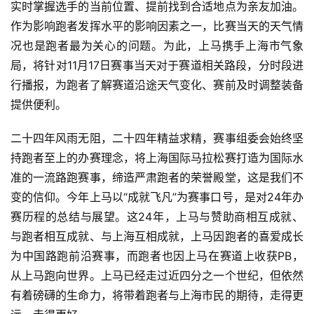
实时掌握选手的当前位置、提前找到合适地点为亲友加油。
作为影响跑者发挥水平的影响因素之一，比赛当天的天气情
况也是跑者最为关心的问题。为此，上马携手上海市气象
局，将针对11月17日赛事当天对于赛道相关路段，分时段进
行播报，为跑者了解赛道沿途天气变化、赛前及时调整装备
提供便利。 
二十四年风雨无阻，二十四年精益求精，赛事组委会始终坚
持跑者至上的办赛理念，将上海国际马拉松赛打造为国际水
准的一流路跑赛事，缔造严肃跑者的荣誉殿堂，这是我们不
变的信仰。今年上马以“成就飞凡”为赛事口号，是对24年办
赛历程的总结与展望。这24年，上马与赞助商相互成就、
与跑者相互成就、与上海互相成就，上马因跑者的喜爱成长
为中国路跑前沿赛事，而跑者也因上马在赛道上收获PB，
从上马跑向世界。上马已经走过近四分之一个世纪，但依然
有着磅礴的生命力，将带着跑者与上海市民的期待，走得更