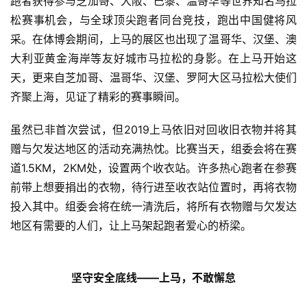
跑者获得参与芝加哥、大阪、巴黎、温哥华等世界知名马拉
松赛事机会，与全球顶尖跑者同台竞技，跑出中国健将风
采。在体博会期间，上马的展区也出现了温哥华、汉堡、澳
大利亚黄金海岸等友好城市马拉松的身影。在上马开始这
天，更来自芝加哥、温哥华、汉堡、罗阿大区马拉松大使们
齐聚上海，见证了精彩的赛事瞬间。 
虽然已非首次尝试，但2019上马依旧对回收旧衣物并将其
赠与欠发达地区的活动充满热忱。比赛当天，组委会将在赛
道1.5KM，2KM处，设置两个收衣站。许多热心跑者在参赛
前带上想要捐出的衣物，待行进至收衣站位置时，再将衣物
投入其中。组委会将在统一清洗后，将所有衣物赠与欠发达
地区有需要的人们，让上马架起跑者爱心的桥梁。
坚守安全底线——上马，不敢懈怠