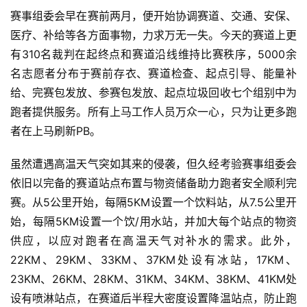
赛事组委会早在赛前两月，便开始协调赛道、交通、安保、
医疗、补给等各方面事物，力求万无一失。今天的赛道上更
有310名裁判在起终点和赛道沿线维持比赛秩序，5000余
名志愿者分布于赛前存衣、赛道检查、起点引导、能量补
给、完赛包发放、参赛包发放、起点垃圾回收七个组别中为
跑者提供服务。所有上马工作人员万众一心，只为让更多跑
者在上马刷新PB。 
虽然遭遇高温天气突如其来的侵袭，但久经考验赛事组委会
依旧以完备的赛道站点布置与物资储备助力跑者安全顺利完
赛。从5公里开始，每隔5KM设置一个饮料站，从7.5公里开
始，每隔5KM设置一个饮/用水站，并加大每个站点的物资
供应，以应对跑者在高温天气对补水的需求。此外，
22KM、29KM、33KM、37KM处设有冰站，17KM、
23KM、26KM、28KM、31KM、34KM、38KM、41KM处
设有喷淋站点，在赛道后半程大密度设置降温站点，防止跑