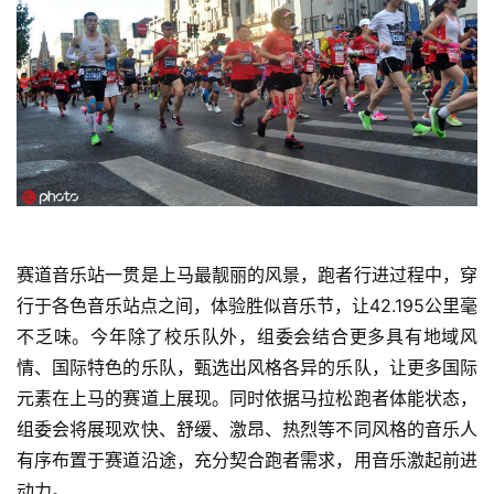
装
备
训
练
视
频
赛道音乐站一贯是上马最靓丽的风景，跑者行进过程中，穿
用
户
行于各色音乐站点之间，体验胜似音乐节，让42.195公里毫
精
不乏味。今年除了校乐队外，组委会结合更多具有地域风
选
情、国际特色的乐队，甄选出风格各异的乐队，让更多国际
元素在上马的赛道上展现。同时依据马拉松跑者体能状态，
运
组委会将展现欢快、舒缓、激昂、热烈等不同风格的音乐人
动
有序布置于赛道沿途，充分契合跑者需求，用音乐激起前进
集
动力。 