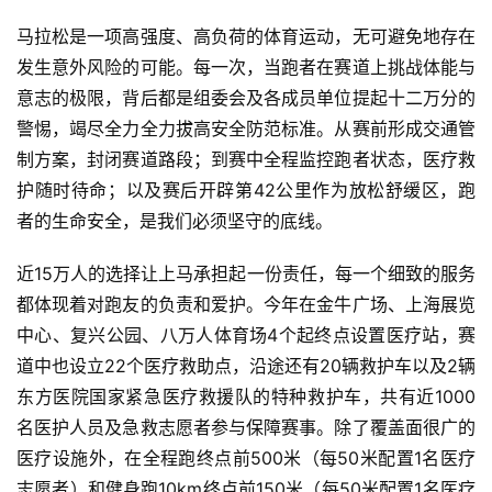
马拉松是一项高强度、高负荷的体育运动，无可避免地存在
发生意外风险的可能。每一次，当跑者在赛道上挑战体能与
意志的极限，背后都是组委会及各成员单位提起十二万分的
警惕，竭尽全力全力拔高安全防范标准。从赛前形成交通管
制方案，封闭赛道路段；到赛中全程监控跑者状态，医疗救
护随时待命；以及赛后开辟第42公里作为放松舒缓区，跑
者的生命安全，是我们必须坚守的底线。 
近15万人的选择让上马承担起一份责任，每一个细致的服务
都体现着对跑友的负责和爱护。今年在金牛广场、上海展览
中心、复兴公园、八万人体育场4个起终点设置医疗站，赛
道中也设立22个医疗救助点，沿途还有20辆救护车以及2辆
东方医院国家紧急医疗救援队的特种救护车，共有近1000
名医护人员及急救志愿者参与保障赛事。除了覆盖面很广的
医疗设施外，在全程跑终点前500米（每50米配置1名医疗
志愿者）和健身跑10km终点前150米（每50米配置1名医疗