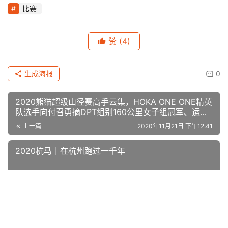
比赛
赞
(4)
生成海报
0
2020熊猫超级山径赛高手云集，HOKA ONE ONE精英
队选手向付召勇摘DPT组别160公里女子组冠军、运艳
桥力夺MPT组别106公里亚军！
上一篇
2020年11月21日 下午12:41
2020杭马｜在杭州跑过一千年
2020年11月22日 上午10:02
下一篇
相关推荐