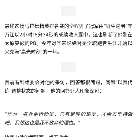
用
户
最终这场马拉松精英排名赛的全程男子冠军由“野生跑者”岑
精
万江以2小时15分34秒的成绩收入囊中，这也刷新了他刚在
选
太原突破的PB。今年对岑来说绝对是全职跑者生涯开始以
来充满“高光时刻”的一年。
运
动
集
赛前看到组委会对他的采访，回答都很简短，问到“以赛代
练”调整状态的问题，他的回答让人印象深刻：
“作为一名业余运动员，只有足够的热爱，才会去坚持做
吧，我想这也是我不放弃的理由。” 