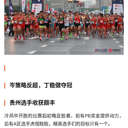
比
赛
观
察
装
备
岑策略反超，丁稳健夺冠
训
贵州选手收获颇丰
练
冷风中开跑的比赛起初略显胶着，前有PB奖金提供动力，
视
后有A区选手虎视眈眈，精英选手们的目标只有一个。
频