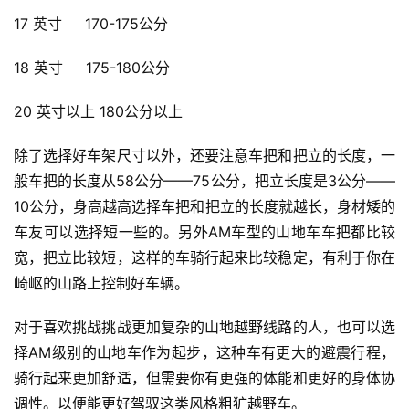
17 英寸     170-175公分 
18 英寸     175-180公分 
20 英寸以上 180公分以上
比
除了选择好车架尺寸以外，还要注意车把和把立的长度，一
赛
般车把的长度从58公分——75公分，把立长度是3公分——
10公分，身高越高选择车把和把立的长度就越长，身材矮的
观
车友可以选择短一些的。另外AM车型的山地车车把都比较
察
宽，把立比较短，这样的车骑行起来比较稳定，有利于你在
崎岖的山路上控制好车辆。
装
备
对于喜欢挑战挑战更加复杂的山地越野线路的人，也可以选
择AM级别的山地车作为起步，这种车有更大的避震行程，
训
骑行起来更加舒适，但需要你有更强的体能和更好的身体协
练
调性。以便能更好驾驭这类风格粗犷越野车。