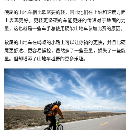
视
硬尾的山地车相比软尾要的轻，因此他们在上坡和速度方面
频
上表现更好。更轻更坚硬的车能更好的传递对于地面的力
量，这也就是一些车手总使用硬架山地车参加比赛的原因。
用
户
软尾的山地车在崎岖的小路上可以让你骑的更快，并且比硬
精
尾更舒适、更容易操控，虽然多了一些重量，损失了一些能
选
量。但却增添了山地车越野的更多乐趣。
运
动
集