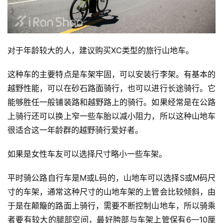
对于年龄较大的人，建议购买XC类型的旅行山地车。
这种车的主要特点是车架牢固，可以安装行李架。有基本的
越野性能，可以在砂石路面骑行，也可以进行长途骑行。它
能够胜任一般铺装路和越野路上的骑行。如果经常是在公路
上骑行还可以换上窄一些车胎以减小阻力，所以这种山地车
很适合这一年龄群的越野骑行爱好者。
如果是女性车友可以选择尺寸略小一些车架。
平时骑公路自行车是M或L码的，山地车可以选择S或M码尺
寸的车架，通常这种尺寸的山地车架的上管会比较倾斜，由
于是在颠簸的路面上骑行，需要不断控制山地车，所以骑乘
者要有较大的腿部空间，最好胯部与车架上管保有6—10厘