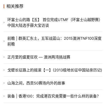
相关推荐
装
备
环富士山的路【五】 首位完成UTMF（环富士山越野赛）
训
中国大陆选手薛大宝访谈
练
前瞻 | 群英汇东土，五军战蓝山：2015澳洲TNF100深度
视
前瞻
频
正月里的盛夏狂欢 — 澳洲两湾挑战赛
用
户
戈壁长征路上的摇滚【一】(2013极地长征中国站亲历记)
精
选
山海之间，西贡50赛场内外的故事
运
装备 | 香港100：完成港百究竟需要一些什么样的装备？
动
集