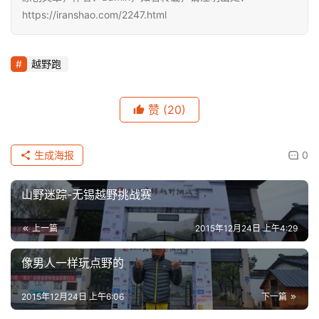
https://iranshao.com/2247.html
越野跑
赞
(20)
生成海报
0
山野迷踪-无锡越野挑战赛
比
上一篇
2015年12月24日 上午4:29
赛
像男人一样玩点野的
观
2015年12月24日 上午6:06
下一篇
察