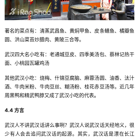
著名的菜点有：清蒸武昌鱼、黄焖甲鱼、皮条鳝鱼、橘瓣鱼
圆、洪山菜苔炒腊肉、黄陂三合等。
武汉四大名小吃有：老通城豆皮、四季美汤包、蔡林记热干
面、小桃园瓦罐鸡汤
其他武汉小吃：烧梅、什锦豆腐脑、麻蓉汤圆、油香、汰汁
酒、牛肉米粉、牛肉豆丝、糊汤粉、桂花赤豆汤等。近几年
周黑鸭和精武鸭脖又成了武汉小吃的代表
。
4.4 
方言
武汉人不讲武汉话讲么事咧？武汉人说武汉话天经地义，很
少有人会去追问武汉话的起源。其实，武汉话是漂在长江