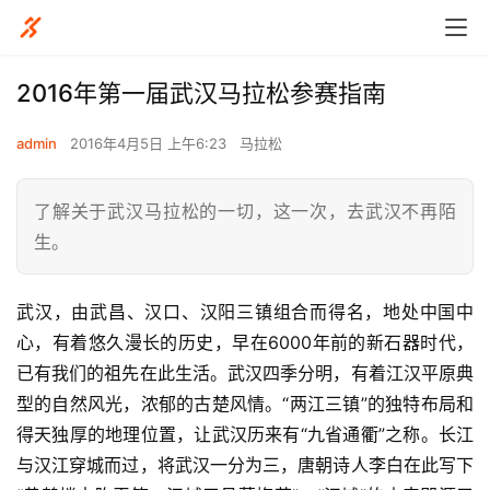
2016年第一届武汉马拉松参赛指南
admin
2016年4月5日 上午6:23
马拉松
了解关于武汉马拉松的一切，这一次，去武汉不再陌
生。
武汉，由武昌、汉口、汉阳三镇组合而得名，地处中国中
心，有着悠久漫长的历史，早在6000年前的新石器时代，
已有我们的祖先在此生活。武汉四季分明，有着江汉平原典
型的自然风光，浓郁的古楚风情。“两江三镇”的独特布局和
得天独厚的地理位置，让武汉历来有“九省通衢”之称。长江
与汉江穿城而过，将武汉一分为三，唐朝诗人李白在此写下