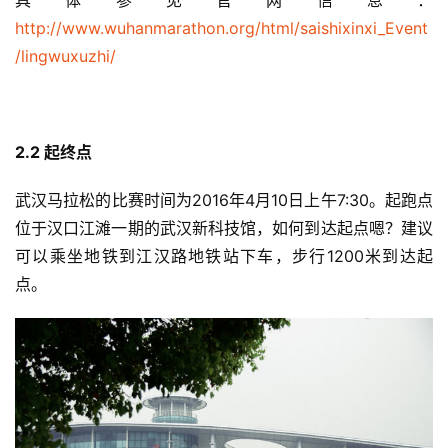
具体参见官网信息：
视
http://www.wuhanmarathon.org/html/saishixinxi_Event
频
/lingwuxuzhi/
用
户
精
2.2 
起终点
选
武汉马拉松的比赛时间为2016年4月10日上午7:30。起跑点
位于汉口江滩一期的武汉新科技馆，如何到达起点嗯？建议
运
动
可以乘坐地铁到江汉路地铁站下车，步行1200米到达起
集
点。