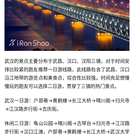
武汉的景点主要分布于武昌、汉口、汉阳三镇，对于时间安
排比较紧的跑友推荐一日游线路，此线路包含了武昌、汉口
沿江地带的游览点和美食点，综合性比较强。时间充足想慢
慢玩的跑友可以选择二日游，贯穿了三镇的热门景点。
武汉一日游：户部巷→黄鹤楼→长江大桥→晴川阁→归元寺
→江汉路步行街→吉庆街。
休闲二日游：龟山公园→晴川阁→古琴台→归元寺→江汉路
步行街→汉口江滩，户部巷→黄鹤楼→长江大桥→武汉大学