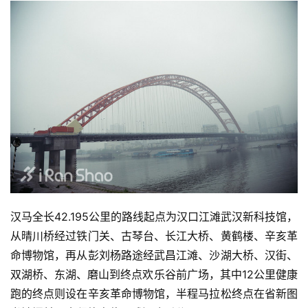
汉马全长42.195公里的路线起点为汉口江滩武汉新科技馆，
从晴川桥经过铁门关、古琴台、长江大桥、黄鹤楼、辛亥革
命博物馆，再从彭刘杨路途经武昌江滩、沙湖大桥、汉街、
双湖桥、东湖、磨山到终点欢乐谷前广场，其中12公里健康
跑的终点则设在辛亥革命博物馆，半程马拉松终点在省新图