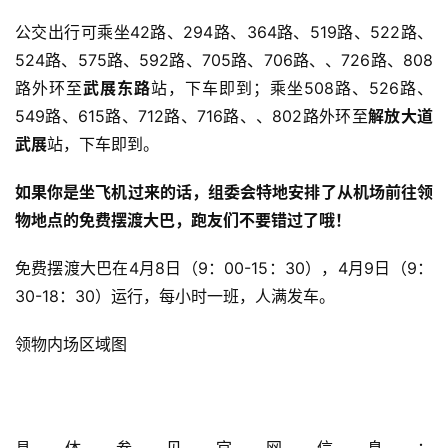
公交出行可乘坐42路、294路、364路、519路、522路、
524路、575路、592路、705路、706路、、726路、808
路外环至
武展东路
站，下车即到；乘坐508路、526路、
549路、615路、712路、716路、、802路外环至
解放大道
武展
站，下车即到。
比
赛
如果你是坐飞机过来的话，组委会特地安排了从
机场
前往领
物地点的免费摆渡大巴，跑友们不要错过了哦！
观
察
免费摆渡大巴在4月8日（9：00-15：30），4月9日（9：
30-18：30）运行，每小时一班，人满发车。
装
备
领物内场区域图
训
练