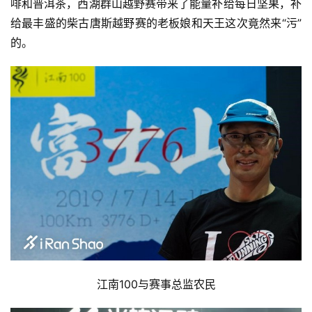
啡和普洱茶，西湖群山越野赛带来了能量补给每日坚果，补
给最丰盛的柴古唐斯越野赛的老板娘和天王这次竟然来“污”
的。
江南100与赛事总监
农民