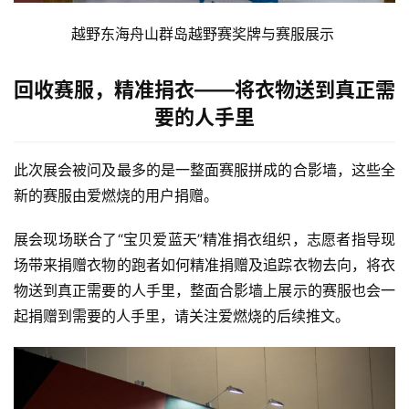
越野东海舟山群岛越野赛奖牌与赛服展示 
回收赛服，精准捐衣——将衣物送到真正需
要的人手里
此次展会被问及最多的是一整面赛服拼成的合影墙，这些全
新的赛服由爱燃烧的用户捐赠。 
比
展会现场联合了“宝贝爱蓝天”精准捐衣组织，志愿者指导现
赛
场带来捐赠衣物的跑者如何精准捐赠及追踪衣物去向，将衣
物送到真正需要的人手里，整面合影墙上展示的赛服也会一
观
起捐赠到需要的人手里，请关注爱燃烧的后续推文。
察
装
备