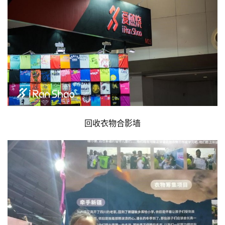
训
练
视
频
用
户
回收衣物合影墙
精
选
运
动
集