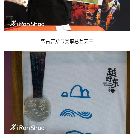
柴古唐斯与赛事总监天王