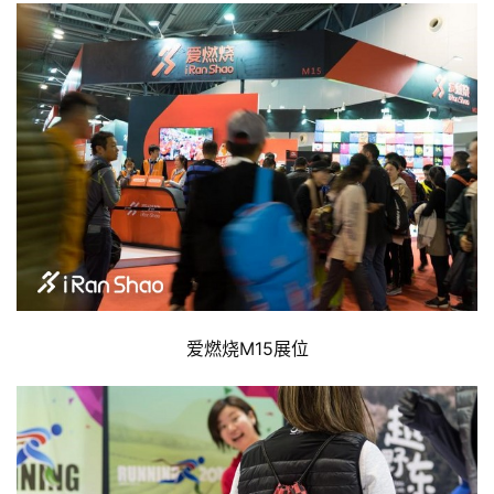
爱燃烧M15展位