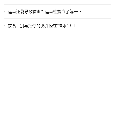
运动还能导致贫血？运动性贫血了解一下
饮食 | 别再把你的肥胖怪在“碳水”头上
从0到5公里，程序猿变身极客跑者指南【13】呼吸与里
程问题
新手 | 在哪跑步不伤腿？— 跑步场地全介绍
隐藏在膝盖周围的杀手—髂胫束综合征（ITBS）介绍与防
治（下）
发表回复