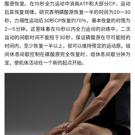
比
酸原恢复。在10秒全力运动中消耗ATP和大部分CP，运动
赛
后其恢复规律。研究表明磷酸原恢复一半的时间为20—30
秒，力竭性运动后30秒CP恢复约70％，基本恢复的时限为
观
2—5分钟。这意味着在10秒以内全力运动的训练中，二次
察
运动的间歇时间不能短于30秒，保证磷酸原在尽可能短的
时间内，至少恢复一半以上，就可以维持预定的运动原。组
装
间休息间歇控制在磷酸原完全恢复时，组休息间歇分钟为
备
宜，使机体活动在一个新的起点开始。
训
练
视
频
用
户
精