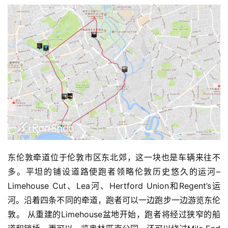
视
频
用
户
精
选
运
动
集
东伦敦牵道位于伦敦市区东北郊，这一块也是车辆来往不
多。平坦的铺设道路使跑者领略伦敦历史悠久的运河–
Limehouse Cut、Lea河、Hertford Union和Regent’s运
河。沿着四条不同的牵道，跑者可以一边跑步一边游览东伦
敦。 从重建的Limehouse盆地开始，跑者将经过狭窄的船