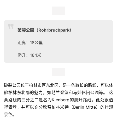
弗里德里希人民公园是柏林很受欢迎的休闲场所，全天24
小时开放。除了可以跑步外，公园还有几个游乐场，许多大
型开放日光浴场所，一个池塘、一个浅水池和一间餐厅。该
处有适合慢跑等几个难度级别的路径交叉，在冬季月份还能
进行雪橇运动。跑者可以从菩提树大街（Unter den 
Linden）、亚历山大广场乘坐200路公交车到达公园。
蒂尔加藤公园（Tiergarten）
距离：6.8公里
爬升：54米