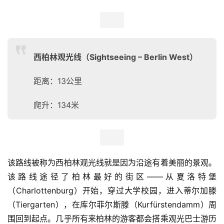
蒂尔加藤公园位于柏林市的中心，为该城市的第二大公园，
也是跑步的热点地带。它时刻提醒并激励所有在此跑步的马
拉松选手们，因为一年一度的柏林马拉松
在17号大街的
Strasse des Juni
开始并结束。
柏林马拉松路线图
 该环线途径动物园和勃兰登堡门（Brandenburger Tor）
之间几公里路线，有着很多种选择，并途径了多处旅游名胜
景点如杜莎夫人蜡像馆等。