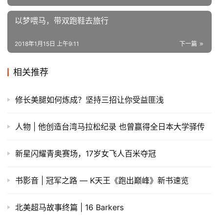
其它推荐：
滕博尔霍夫公园（Tempelhofer 柏林第一大公
园）
和
容芬海德
人民公园（Jungfernheide 柏林第三大公
园）
等。
欧洲各大城市因其文化底蕴机具魅力，加之不胜枚举的名胜
古迹和风景，将异国文化和跑步的融合对于每一个跑者来说
才真正的称之为“旅行的意义”，跑步的意思不在于PB，而在
于跑步路上感受到的快乐点滴。跑友们对伦敦和柏林这两座
城市有没有印象深刻的地方或者还想了解什么城市的跑步路
线呢？欢迎在留言里告诉小编。