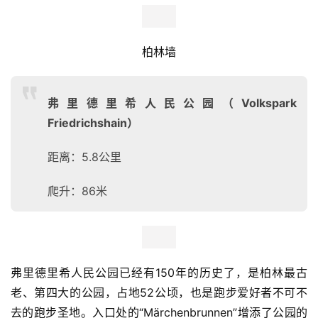
柏林跑步热力图