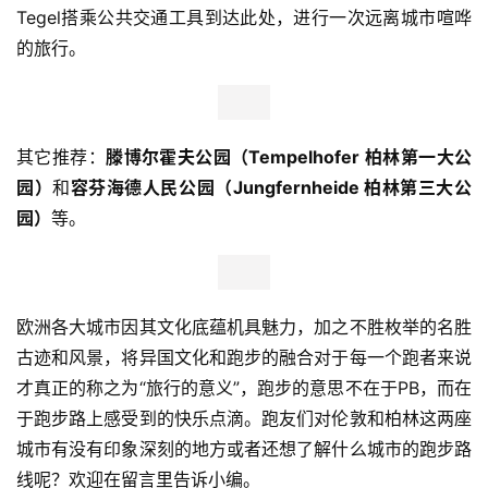
西柏林观光线（Sightseeing – Berlin West）
距离：13公里
爬升：134米
该路线被称为西柏林观光线就是因为沿途有着美丽的景观。
该路线途径了柏林最好的街区——从夏洛特堡
（Charlottenburg）开始，穿过大学校园，进入蒂尔加滕
（Tiergarten），在库尔菲尔斯滕（Kurfürstendamm）周
围回到起点。几乎所有来柏林的游客都会搭乘观光巴士游历
周边的景点。该路线周边游客和行人众多，跑者需要规避风
险，安全跑步。