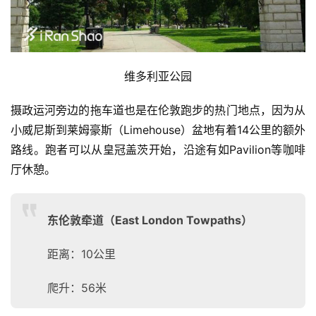
维多利亚公园
摄政运河旁边的拖车道也是在伦敦跑步的热门地点，因为从
比
小威尼斯到
莱姆豪斯（
Limehouse）盆地有着14公里的额外
赛
路线。跑者可以从皇冠盖茨开始，沿途有如Pavilion等咖啡
厅休憩。
观
察
东伦敦牵道（East London Towpaths）
装
备
距离：10公里
训
爬升：56米
练