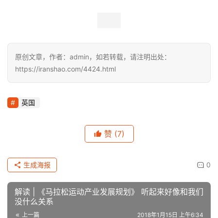
泰格尔森林（Tegeler Forst）
距离：11公里
爬升：161米
泰格尔森林位于柏林市区西北郊，该环线从Schloss Tegel
开始，途径Tegeler福斯特，沿途风景美不胜收。 此处还有
一些攀岩的运动可供选择。跑者可以在U-Bahn地铁站Alt 
Tegel搭乘公共交通工具到达此处，进行一次远离城市喧哗
的旅行。